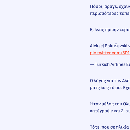
Πόσοι, άραγε, έχου
περισσότερες τάπες
Ε, ένας πρώην «ερυ
Aleksej Pokuševski
pic.twitter.com/5D
— Turkish Airlines
Ο λόγος για τον Αλ
ματς έως τώρα. Έχε
Ήταν μέλος του Ολυ
κατέγραψε και 2′ σ
Τότε, που σε ηλικία