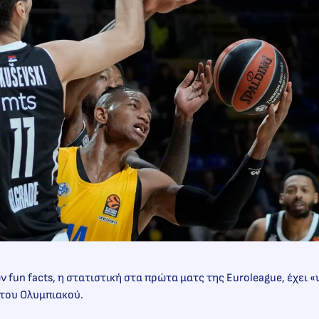
ν fun facts, η στατιστική στα πρώτα ματς της Euroleague, έχει «
 του Ολυμπιακού.