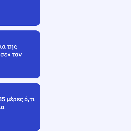
ια της
σε» τον
5 μέρες ό,τι
ία