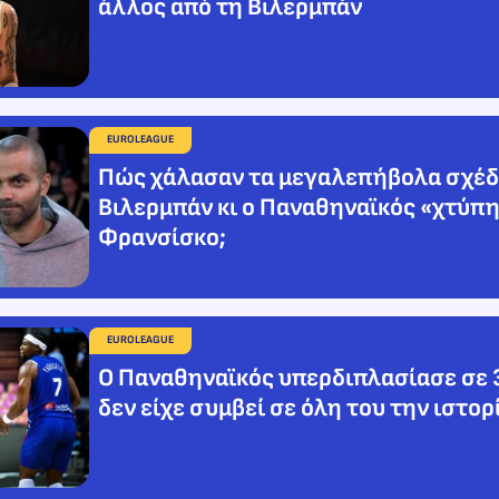
άλλος από τη Βιλερμπάν
EUROLEAGUE
Πώς χάλασαν τα μεγαλεπήβολα σχέδ
Βιλερμπάν κι ο Παναθηναϊκός «χτύπη
Φρανσίσκο;
EUROLEAGUE
Ο Παναθηναϊκός υπερδιπλασίασε σε 3
δεν είχε συμβεί σε όλη του την ιστορ