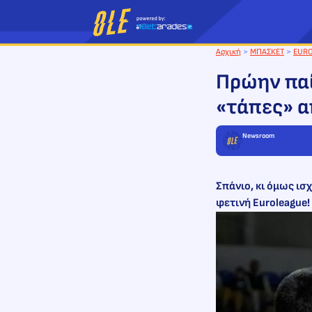
Μετάβαση
στο
περιεχόμενο
Αρχική
>
ΜΠΑΣΚΕΤ
>
EUR
Πρώην παί
«τάπες» α
Newsroom
Σπάνιο, κι όμως ισ
φετινή Euroleague!