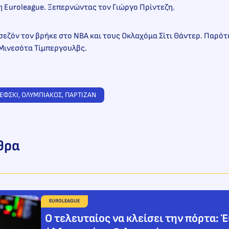
 Euroleague. Ξεπερνώντας τον Γιώργο Πρίντεζη.
εζόν τον βρήκε στο NBA και τους Οκλαχόμα Σίτι Θάντερ. Παρότ
 Μινεσότα Τίμπεργουλβς.
ΕΦΣΚΙ
, 
ΟΛΥΜΠΙΑΚΟΣ
, 
ΠΑΡΤΙΖΑΝ
θρα
EUROLEAGUE
Ο τελευταίος να κλείσει την πόρτα: 