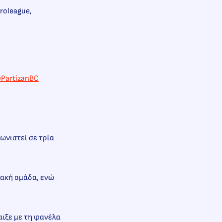
roleague,
PartizanBC
γωνιστεί σε τρία
ιακή ομάδα, ενώ
αιξε με τη φανέλα