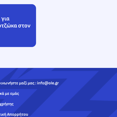
 για
ρτζώκα στον
ινωνήστε μαζί μας : info@ole.gr
κά με εμάς
 χρήσης
τική Απορρήτου