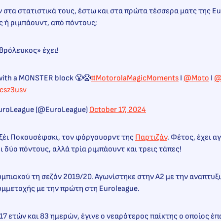
ν στα στατιστικά τους, έστω και στα πρώτα τέσσερα ματς της Eu
 ή ριμπάουντ, από πόντους;
θρόλευκος» έχει!
 with a MONSTER block 😤😱
#MotorolaMagicMoments
I
@Moto
I
@
1csz3usv
 EuroLeague (@EuroLeague)
October 17, 2024
εξέι Ποκουσέφσκι, τον φόργουορντ της
Παρτιζάν
. Φέτος, έχει α
ι δύο πόντους, αλλά τρία ριμπάουντ και τρεις τάπες!
μπιακού τη σεζόν 2019/20. Αγωνίστηκε στην Α2 με την αναπτυξ
υμμετοχής με την πρώτη στη Euroleague.
 17 ετών και 83 ημερών, έγινε ο νεαρότερος παίκτης ο οποίος έπ