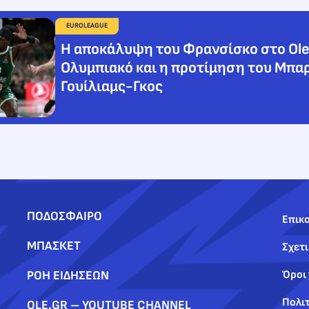
EUROLEAGUE
Η αποκάλυψη του Φρανσίσκο στο Ole
Ολυμπιακό και η προτίμηση του Μπα
Γουίλιαμς-Γκος
ΠΟΔΟΣΦΑΙΡΟ
Επικο
ΜΠΑΣΚΕΤ
Σχετι
ΡΟΗ ΕΙΔΗΣΕΩΝ
Όροι
Πολι
OLE.GR – YOUTUBE CHANNEL