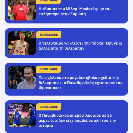
EUROLEAGUE
Η «θυσία» του Μίλερ-ΜακΙντάιρ με το…
καλησπέρα στην Ευρώπη
EUROLEAGUE
Ο τελευταίος να κλείσει την πόρτα: Έφυγε κι
άλλος από τη Βιλερμπάν
EUROLEAGUE
Πώς χάλασαν τα μεγαλεπήβολα σχέδια της
Βιλερμπάν κι ο Παναθηναϊκός «χτύπησε» τον
Φρανσίσκο;
EUROLEAGUE
Ο Παναθηναϊκός υπερδιπλασίασε σε 35
μέρες ό,τι δεν είχε συμβεί σε όλη του την
ιστορία