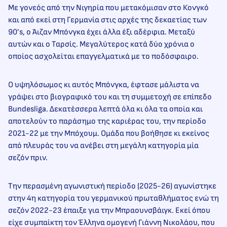
Με γονεός από την Νιγηρία που μετακόμισαν στο Κονγκό
και από εκεί στη Γερμανία στις αρχές της δεκαετίας των
90’s, ο Άιζαν Μπόνγκα έχει άλλα έξι αδέρφια. Μεταξύ
αυτών και ο Ταρσίς. Μεγαλύτερος κατά δύο χρόνια ο
οποίος ασχολείται επαγγελματικά με το ποδόσφαιρο.
Ο υψηλόσωμος κι αυτός Μπόνγκα, έφτασε μάλιστα να
γράψει στο βιογραφικό του και τη συμμετοχή σε επίπεδο
Bundesliga. Δεκατέσσερα λεπτά όλα κι όλα τα οποία και
αποτελούν το παράσημο της καριέρας του, την περίοδο
2021-22 με την Μπόχουμ. Ομάδα που βοήθησε κι εκείνος
από πλευράς του να ανέβει στη μεγάλη κατηγορία μία
σεζόν πριν.
Την περασμένη αγωνιστική περίοδο (2025-26) αγωνίστηκε
στην 4η κατηγορία του γερμανικού πρωταθλήματος ενώ τη
σεζόν 2022-23 έπαιξε για την Μπραουνσβάιγκ. Εκεί όπου
είχε συμπαίκτη τον Έλληνα ομογενή Γιάννη Νικολάου, που