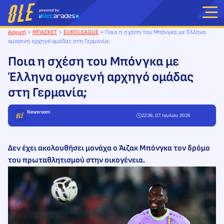
Μετάβαση
στο
περιεχόμενο
Αρχική
>
ΜΠΑΣΚΕΤ
>
EUROLEAGUE
>
Ποια η σχέση του Μπόνγκα με Έλληνα
ομογενή αρχηγό ομάδας στη Γερμανία;
Ποια η σχέση του Μπόνγκα με
Έλληνα ομογενή αρχηγό ομάδας
στη Γερμανία;
Newsroom
22:36, 07. Ιουλίου 2026
Δεν έχει ακολουθήσει μονάχα ο Άιζακ Μπόνγκα τον δρόμο
του πρωταθλητισμού στην οικογένεια.