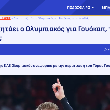
ΠΟΔΟΣΦΑΙΡΟ
ΜΠΑ
OLEAGUE
>
Δεν το συζητάει ο Ολυμπιακός για Γουόκαπ, τι ακολουθεί;
ητάει ο Ολυμπιακός για Γουόκαπ, 
;
18:
της ΚΑΕ Ολυμπιακός αναφορικά με την περίπτωση του Τόμας Γου