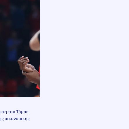
τωση του Τόμας
ης οικονομικής