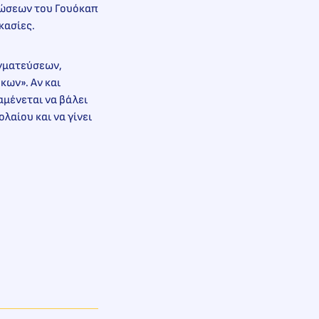
εώσεων του Γουόκαπ
κασίες.
αγματεύσεων,
κων». Αν και
αμένεται να βάλει
αίου και να γίνει