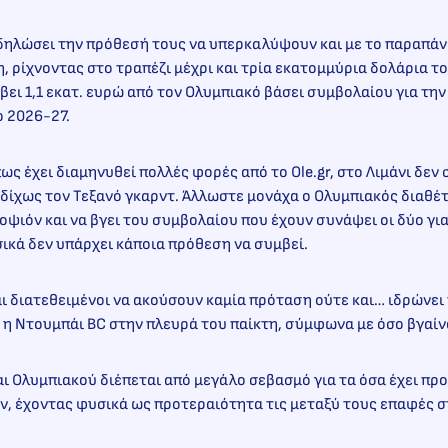
κδηλώσει την πρόθεσή τους να υπερκαλύψουν και με το παραπάν
η, ρίχνοντας στο τραπέζι μέχρι και τρία εκατομμύρια δολάρια το
άβει 1,1 εκατ. ευρώ από τον Ολυμπιακό βάσει συμβολαίου για τη
ο 2026-27.
ως έχει διαμηνυθεί πολλές φορές από το Ole.gr, στο Λιμάνι δεν
δίχως τον Τεξανό γκαρντ. Άλλωστε μονάχα ο Ολυμπιακός διαθέ
 οψιόν και να βγει του συμβολαίου που έχουν συνάψει οι δύο γι
σικά δεν υπάρχει κάποια πρόθεση να συμβεί.
ναι διατεθειμένοι να ακούσουν καμία πρόταση ούτε και… ιδρώνει
 η Ντουμπάι BC στην πλευρά του παίκτη, σύμφωνα με όσο βγαίν
ι Ολυμπιακού διέπεται από μεγάλο σεβασμό για τα όσα έχει πρ
ν, έχοντας φυσικά ως προτεραιότητα τις μεταξύ τους επαφές σ