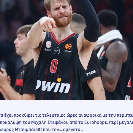
α έχει προκύψει τις τελευταίες ώρες αναφορικά με την περίπ
αποκάλυψη του Μιχάλη Στεφάνου από το Eurohoops, περί μεγάλ
λευράς Ντουμπάι BC που τον… ορέγεται.