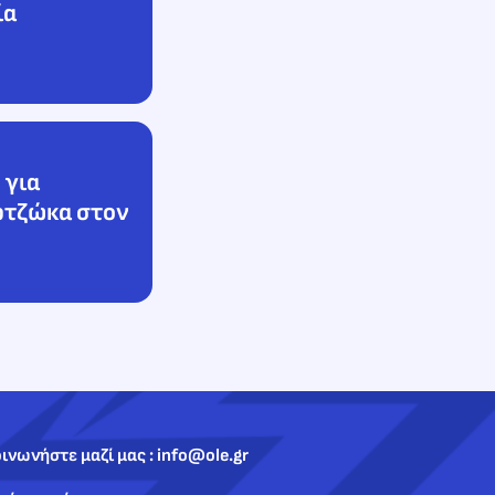
ία
 για
ρτζώκα στον
ινωνήστε μαζί μας : info@ole.gr