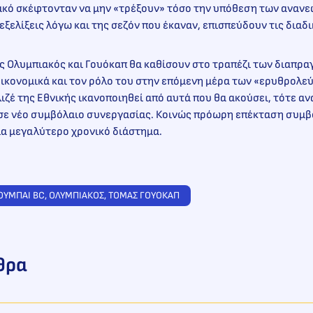
ιακό σκέφτονταν να μην «τρέξουν» τόσο την υπόθεση των αναν
 εξελίξεις λόγω και της σεζόν που έκαναν, επισπεύδουν τις διαδι
ς Ολυμπιακός και Γουόκαπ θα καθίσουν στο τραπέζι των διαπρ
ικονομικά και τον ρόλο του στην επόμενη μέρα των «ερυθρολεύ
ζέ της Εθνικής ικανοποιηθεί από αυτά που θα ακούσει, τότε αν
σε νέο συμβόλαιο συνεργασίας. Κοινώς πρόωρη επέκταση συμβολ
ια μεγαλύτερο χρονικό διάστημα.
ΟΥΜΠΑΙ BC
, 
ΟΛΥΜΠΙΑΚΟΣ
, 
ΤΟΜΑΣ ΓΟΥΟΚΑΠ
θρα