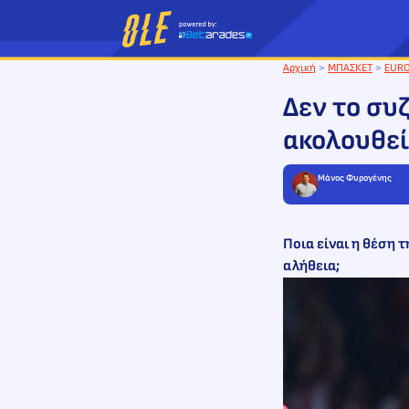
Μετάβαση
στο
περιεχόμενο
Αρχική
>
ΜΠΑΣΚΕΤ
>
EUR
Δεν το συζ
ακολουθεί
Μάνος Φυρογένης
Ποια είναι η θέση 
αλήθεια;