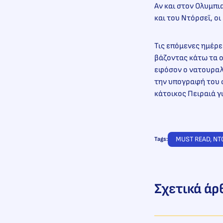
Αν και στον Ολυμπ
και του Ντόρσεϊ, οι
Τις επόμενες ημέρε
βάζοντας κάτω τα ο
εφόσον ο νατουραλι
την υπογραφή του 
κάτοικος Πειραιά γ
MUST READ
, 
ΝΤ
Tags:
Σχετικά άρ