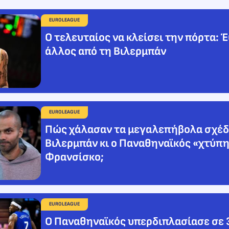
EUROLEAGUE
Ο τελευταίος να κλείσει την πόρτα: 
άλλος από τη Βιλερμπάν
EUROLEAGUE
Πώς χάλασαν τα μεγαλεπήβολα σχέδ
Βιλερμπάν κι ο Παναθηναϊκός «χτύπη
Φρανσίσκο;
EUROLEAGUE
Ο Παναθηναϊκός υπερδιπλασίασε σε 3