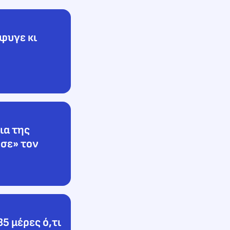
Έφυγε κι
ια της
σε» τον
5 μέρες ό,τι