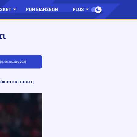
ΣΚΕΤ
ΡΟΗ ΕΙΔΗΣΕΩΝ
PLUS
τι
50, 06. Ιουλίου 2026
όκαπ και ποια η