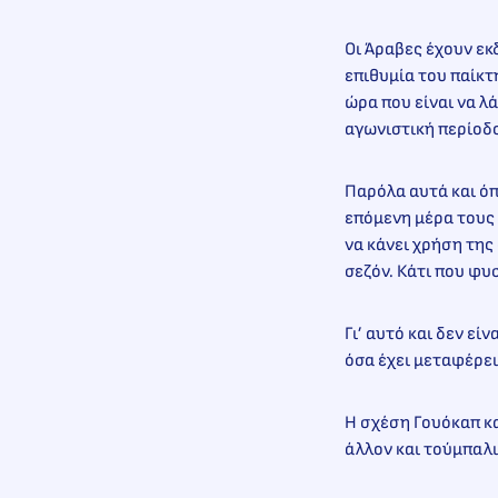
Οι Άραβες έχουν ε
επιθυμία του παίκτ
ώρα που είναι να λ
αγωνιστική περίοδ
Παρόλα αυτά και όπ
επόμενη μέρα τους 
να κάνει χρήση της
σεζόν. Κάτι που φυ
Γι’ αυτό και δεν εί
όσα έχει μεταφέρει
Η σχέση Γουόκαπ κα
άλλον και τούμπαλι