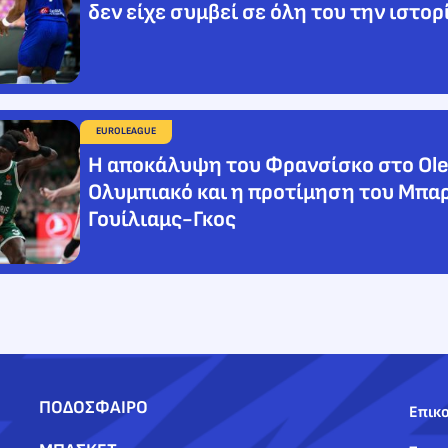
δεν είχε συμβεί σε όλη του την ιστορ
EUROLEAGUE
Η αποκάλυψη του Φρανσίσκο στο Ole
Ολυμπιακό και η προτίμηση του Μπα
Γουίλιαμς-Γκος
ΠΟΔΟΣΦΑΙΡΟ
Επικο