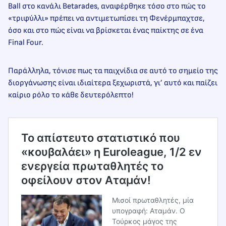
Ball στο κανάλι Betarades, αναφέρθηκε τόσο στο πώς το
«τριφύλλι» πρέπει να αντιμετωπίσει τη Φενέρμπαχτσε,
όσο και στο πώς είναι να βρίσκεται ένας παίκτης σε ένα
Final Four.
Παράλληλα, τόνισε πως τα παιχνίδια σε αυτό το σημείο της
διοργάνωσης είναι ιδιαίτερα ξεχωριστά, γι’ αυτό και παίζει
καίριο ρόλο το κάθε δευτερόλεπτο!
Το απίστευτο στατιστικό που
«κουβαλάει» η Euroleague, 1/2 εν
ενεργεία πρωταθλητές το
οφείλουν στον Αταμάν!
Μισοί πρωταθλητές, μία
υπογραφή: Αταμάν. Ο
Τούρκος μάγος της