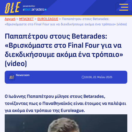
Μετάβαση
στο
περιεχόμενο
Αρχική
>
ΜΠΑΣΚΕΤ
>
EUROLEAGUE
>
Παπαπέτρου στους Betarades:
«Βρισκόμαστε στο Final Four για να διεκδικήσουμε ακόμα ένα τρόπαιο» (video)
Παπαπέτρου στους Betarades:
«Βρισκόμαστε στο Final Four για να
διεκδικήσουμε ακόμα ένα τρόπαιο»
(video)
Newsroom
19:06, 22. Μαΐου 2025
Ο Ιωάννης Παπαπέτρου μίλησε στους Betarades,
τονίζοντας πως ο Παναθηναϊκός είναι έτοιμος να παλέψει
για ακόμα ένα τρόπαιο της Euroleague.