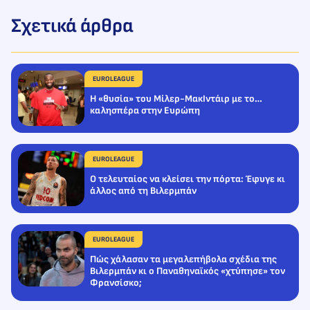
Σχετικά άρθρα
EUROLEAGUE
Η «θυσία» του Μίλερ-ΜακΙντάιρ με το…
καλησπέρα στην Ευρώπη
EUROLEAGUE
Ο τελευταίος να κλείσει την πόρτα: Έφυγε κι
άλλος από τη Βιλερμπάν
EUROLEAGUE
Πώς χάλασαν τα μεγαλεπήβολα σχέδια της
Βιλερμπάν κι ο Παναθηναϊκός «χτύπησε» τον
Φρανσίσκο;