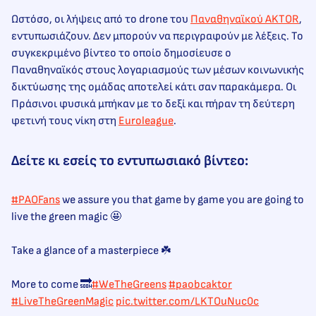
Ωστόσο, οι λήψεις από το drone του
Παναθηναϊκού AKTOR
,
εντυπωσιάζουν. Δεν μπορούν να περιγραφούν με λέξεις. Το
συγκεκριμένο βίντεο το οποίο δημοσίευσε ο
Παναθηναϊκός στους λογαριασμούς των μέσων κοινωνικής
δικτύωσης της ομάδας αποτελεί κάτι σαν παρακάμερα. Οι
Πράσινοι φυσικά μπήκαν με το δεξί και πήραν τη δεύτερη
φετινή τους νίκη στη
Euroleague
.
Δείτε κι εσείς το εντυπωσιακό βίντεο:
#PAOFans
we assure you that game by game you are going to
live the green magic 🤩
Take a glance of a masterpiece ☘️
More to come 🔜
#WeTheGreens
#paobcaktor
#LiveTheGreenMagic
pic.twitter.com/LKTOuNuc0c