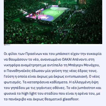
Οι φίλοι των Πρασίνων και του μπάσκετ είχαν την ευκαιρία
να θαυμάσουν το νέο, ανανεωμένο ΟΑΚΑ! Απέναντι στη
νικηφόρα αναμέτρηση με αντίπαλο τη Μπάγερν Μονάχου,
ο Παναθηναϊκός έδωσαν μία γεύση της νέας έδρας τους.
Γεύση η οποία είναι άκρως μα άκρως εντυπωσιακή. Ο νέος
φωτισμός. Τα καταπράσινα καθίσματα. Η αλλαγμένη όψη
του γηπέδου με τις γιγάντιες οθόνες. Το νέο jumbotron και
φυσικά το high light του σταδίου που είναι η αρένα του, με
το πανάκριβο και άκρως θεαματικό glassfloor.