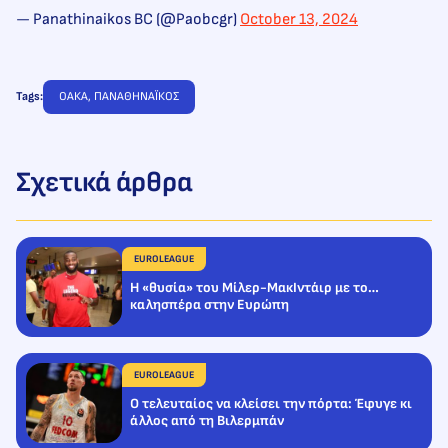
— Panathinaikos BC (@Paobcgr)
October 13, 2024
Tags:
ΟΑΚΑ
, 
ΠΑΝΑΘΗΝΑΪΚΟΣ
Σχετικά άρθρα
EUROLEAGUE
Η «θυσία» του Μίλερ-ΜακΙντάιρ με το…
καλησπέρα στην Ευρώπη
EUROLEAGUE
Ο τελευταίος να κλείσει την πόρτα: Έφυγε κι
άλλος από τη Βιλερμπάν