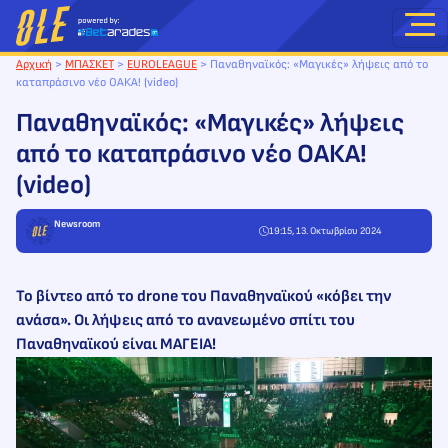
Μετάβαση
στο
περιεχόμενο
Αρχική
>
ΜΠΑΣΚΕΤ
>
EUROLEAGUE
>
Παναθηναϊκός: «Μαγικές» λήψεις από το
καταπράσινο νέο ΟΑΚΑ! (video)
Παναθηναϊκός: «Μαγικές» λήψεις
από το καταπράσινο νέο ΟΑΚΑ!
(video)
Newsroom
19:15, 13. Οκτωβρίου 2024
To βίντεο από το drone του Παναθηναϊκού «κόβει την
ανάσα». Οι λήψεις από το ανανεωμένο σπίτι του
Παναθηναϊκού είναι ΜΑΓΕΙΑ!