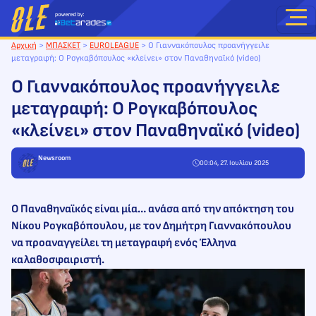
Μετάβαση
στο
περιεχόμενο
Αρχική
>
ΜΠΑΣΚΕΤ
>
EUROLEAGUE
>
O Γιαννακόπουλος προανήγγειλε
μεταγραφή: Ο Ρογκαβόπουλος «κλείνει» στον Παναθηναϊκό (video)
O Γιαννακόπουλος προανήγγειλε
μεταγραφή: Ο Ρογκαβόπουλος
«κλείνει» στον Παναθηναϊκό (video)
Newsroom
00:04, 27. Ιουλίου 2025
Ο Παναθηναϊκός είναι μία… ανάσα από την απόκτηση του
Νίκου Ρογκαβόπουλου, με τον Δημήτρη Γιαννακόπουλου
να προαναγγείλει τη μεταγραφή ενός Έλληνα
καλαθοσφαιριστή.