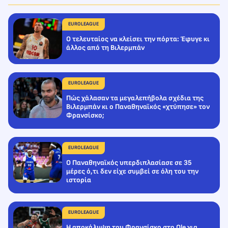
EUROLEAGUE
Ο τελευταίος να κλείσει την πόρτα: Έφυγε κι
άλλος από τη Βιλερμπάν
EUROLEAGUE
Πώς χάλασαν τα μεγαλεπήβολα σχέδια της
Βιλερμπάν κι ο Παναθηναϊκός «χτύπησε» τον
Φρανσίσκο;
EUROLEAGUE
Ο Παναθηναϊκός υπερδιπλασίασε σε 35
μέρες ό,τι δεν είχε συμβεί σε όλη του την
ιστορία
EUROLEAGUE
Η αποκάλυψη του Φρανσίσκο στο Ole για