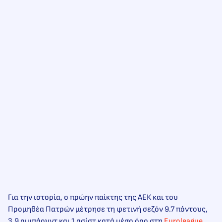
Για την ιστορία, ο πρώην παίκτης της ΑΕΚ και του
Προμηθέα Πατρών μέτρησε τη φετινή σεζόν 9.7 πόντους,
3.9 ριμπάουντ και 1 ασίστ κατά μέσο όρο στη
Euroleague
.