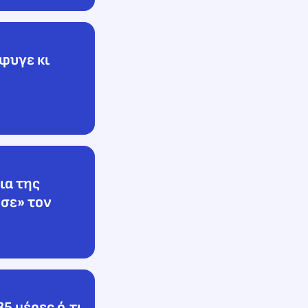
Έφυγε κι
ια της
σε» τον
5 μέρες ό,τι