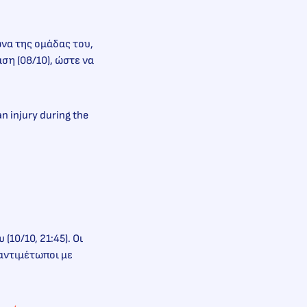
ώνα της ομάδας του,
ση (08/10), ώστε να
n injury during the
10/10, 21:45). Οι
 αντιμέτωποι με