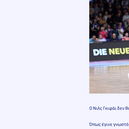
Ο Νιλς Γκιφάι δεν θ
Όπως έγινε γνωστό,