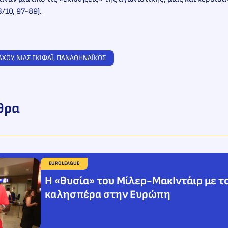
/10, 97-89).
ΑΧΟΥ
, 
ΝΙΛΣ ΓΚΙΦΑΪ
, 
ΠΑΝΑΘΗΝΑΪΚΟΣ
θρα
EUROLEAGUE
Η «θυσία» του Μίλερ-ΜακΙντάιρ με τ
καλησπέρα στην Ευρώπη