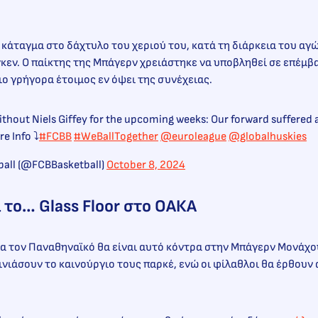
κάταγμα στο δάχτυλo του χεριού του, κατά τη διάρκεια του αγ
γκεν. Ο παίκτης της Μπάγερν χρειάστηκε να υποβληθεί σε επέμβα
πιο γρήγορα έτοιμος εν όψει της συνέχειας.
ithout Niels Giffey for the upcoming weeks: Our forward suffered a
 Info ⤵️
#FCBB
#WeBallTogether
@euroleague
@globalhuskies
ball (@FCBBasketball)
October 8, 2024
 το… Glass Floor στο ΟΑΚΑ
ια τον Παναθηναϊκό θα είναι αυτό κόντρα στην Μπάγερν Μονάχου (
ινιάσουν το καινούργιο τους παρκέ, ενώ οι φίλαθλοι θα έρθουν