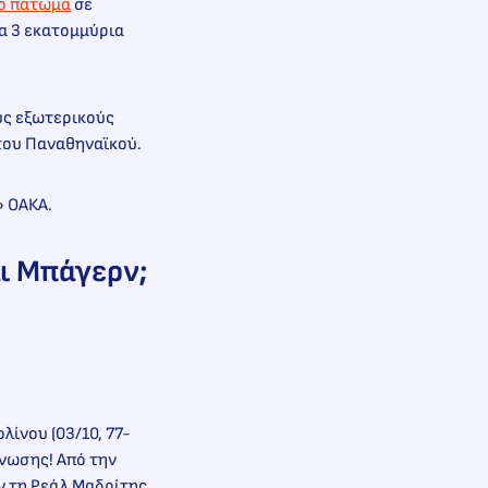
ο πάτωμα
σε
τα 3 εκατομμύρια
υς εξωτερικούς
» του Παναθηναϊκού.
υ» ΟΑΚΑ.
αι Μπάγερν;
.
λίνου (03/10, 77-
άνωσης! Από την
αν τη Ρεάλ Μαδρίτης