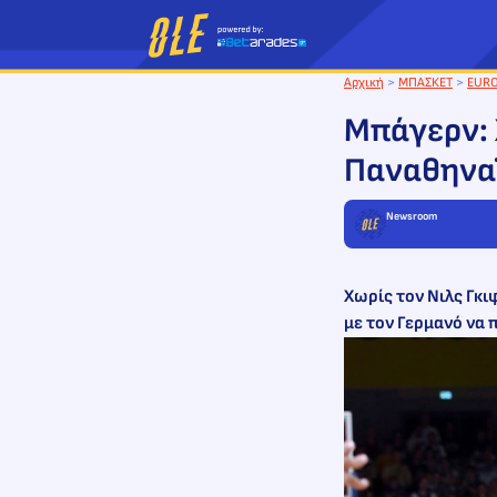
Μετάβαση
στο
περιεχόμενο
Αρχική
>
ΜΠΑΣΚΕΤ
>
EUR
Μπάγερν: 
Παναθηνα
Newsroom
Χωρίς τον Νιλς Γκι
με τον Γερμανό να 