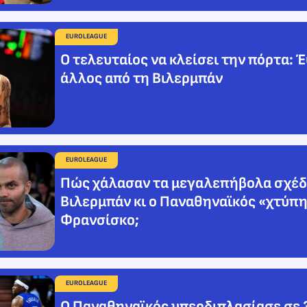
EUROLEAGUE
Ο τελευταίος να κλείσει την πόρτα: 
άλλος από τη Βιλερμπάν
EUROLEAGUE
Πώς χάλασαν τα μεγαλεπήβολα σχέδ
Βιλερμπάν κι ο Παναθηναϊκός «χτύπη
Φρανσίσκο;
EUROLEAGUE
Ο Παναθηναϊκός υπερδιπλασίασε σε 3