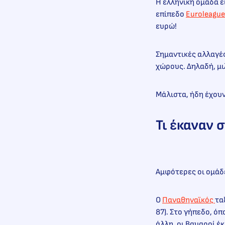
Η ελληνική ομάδα εί
επίπεδο
Euroleague
ευρώ!
Σημαντικές αλλαγές
χώρους. Δηλαδή, μι
Μάλιστα, ήδη έχουν
Τι έκαναν 
Αμφότερες οι ομάδε
Ο
Παναθηναϊκός
τα
87). Στο γήπεδο, ό
άλλη, οι Βαυαροί έ