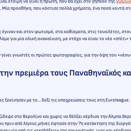
ναι έτοιμη να γίνει η πρώτη, που θα έχει στο γήπεδό της
γυάλιν
. Μία προσθήκη, που κόστισε πολλά χρήματα, ένα ποσό κοντά σ
 έγιναν και στον φωτισμό, στα καθίσματα, στις τουαλέτες, στο
λάμε για μία ολική ανακαίνιση, με στόχο να είναι το νέο «σπίτι
 γίνει γνωστές οι πρώτες φωτογραφίες, για την όψη του «νέο
στην πρεμιέρα τους Παναθηναϊκός κ
ς ξεκίνησαν με το… δεξί τις υποχρεώσεις τους στη Euroleague
ξίδεψε στο Βερολίνο και χωρίς να θέλξει κέρδισε την Άλμπα Βερο
που πριν από λίγους μήνες έφτασε στην 7η κατάκτηση της διοργ
καναν μία από τις «εκπλήξεις» της αγωνιστικής, μιας και κέρδισ