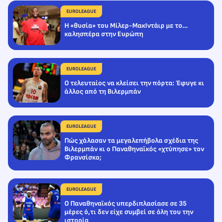
EUROLEAGUE
Η «θυσία» του Μίλερ-ΜακΙντάιρ με το…
καλησπέρα στην Ευρώπη
EUROLEAGUE
Ο τελευταίος να κλείσει την πόρτα: Έφυγε κι
άλλος από τη Βιλερμπάν
EUROLEAGUE
Πώς χάλασαν τα μεγαλεπήβολα σχέδια της
Βιλερμπάν κι ο Παναθηναϊκός «χτύπησε» τον
Φρανσίσκο;
EUROLEAGUE
Ο Παναθηναϊκός υπερδιπλασίασε σε 35
μέρες ό,τι δεν είχε συμβεί σε όλη του την
ιστορία