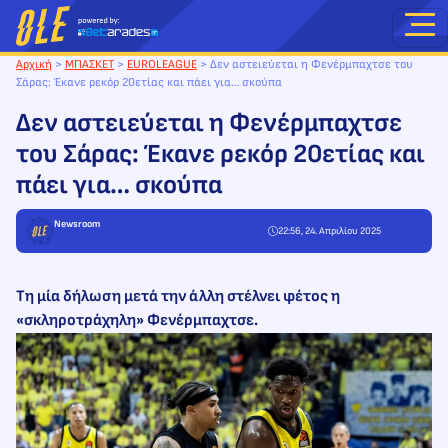
Μετάβαση
στο
περιεχόμενο
Αρχική
>
ΜΠΑΣΚΕΤ
>
EUROLEAGUE
>
Δεν αστειεύεται η Φενέρμπαχτσε του
Σάρας: Έκανε ρεκόρ 20ετίας και πάει για… σκούπα
Δεν αστειεύεται η Φενέρμπαχτσε
του Σάρας: Έκανε ρεκόρ 20ετίας και
πάει για… σκούπα
Newsroom
22:56, 24. Απριλίου 2025
Τη μία δήλωση μετά την άλλη στέλνει φέτος η
«σκληροτράχηλη» Φενέρμπαχτσε.