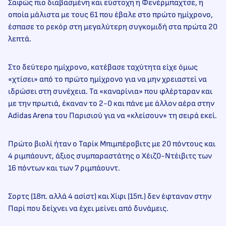
Σαφώς πιο διαβασμένη και εύστοχη η Φενέρμπαχτσε, η
οποία μάλιστα με τους 61 που έβαλε στο πρώτο ημίχρονο,
έσπασε το ρεκόρ στη μεγαλύτερη συγκομιδή στα πρώτα 20
λεπτά.
Στο δεύτερο ημίχρονο, κατέβασε ταχύτητα είχε όμως
«χτίσει» από το πρώτο ημίχρονο για να μην χρειαστεί να
ιδρώσει στη συνέχεια. Τα «καναρίνια» που φλέρταραν και
με την πρωτιά, έκαναν το 2-0 και πάνε με άλλον αέρα στην
Adidas Arena του Παρισιού για να «κλείσουν» τη σειρά εκεί.
Πρώτο βιολί ήταν ο Ταρίκ Μπιμπέροβιτς με 20 πόντους και
4 ριμπάουντ, άξιος συμπαραστάτης ο Χέιζ0-Ντέιβιτς των
16 πόντων και των 7 ριμπάουντ.
Σορτς (18π. αλλά 4 ασίστ) και Χίφι (15π.) δεν έφταναν στην
Παρί που δείχνει να έχει μείνει από δυνάμεις.