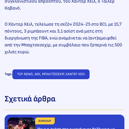
συγκλονιστικού απροόπτου, του Χάντερ Χέιλ, ο Τάιλερ
Καβανό.
Ο Χάντερ Χέιλ, τελείωσε τη σεζόν 2024-25 στο BCL με 15,7
πόντους, 3 ριμπάουντ και 3,1 ασίστ ανά ματς στη
διοργάνωση της FIBΑ, ενώ αναμένεται να (αντ)αμειφθεί
από την Μπαχτσεσεχίρ, με συμβόλαιο που ξεπερνά τις 500
χιλιές ευρώ.
Tags:
TOP NEWS
, 
ΑΕΚ
, 
ΜΠΑΧΤΣΕΣΕΧΙΡ
, 
ΧΑΝΤΕΡ ΧΕΙΛ
Σχετικά άρθρα
EUROCUP