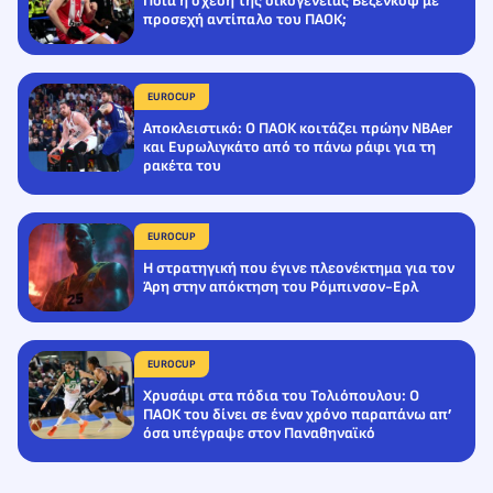
Ποια η σχέση της οικογένειας Βεζένκοφ με
προσεχή αντίπαλο του ΠΑΟΚ;
EUROCUP
Αποκλειστικό: Ο ΠΑΟΚ κοιτάζει πρώην NBAer
και Ευρωλιγκάτο από το πάνω ράφι για τη
ρακέτα του
EUROCUP
Η στρατηγική που έγινε πλεονέκτημα για τον
Άρη στην απόκτηση του Ρόμπινσον-Ερλ
EUROCUP
Χρυσάφι στα πόδια του Τολιόπουλου: Ο
ΠΑΟΚ του δίνει σε έναν χρόνο παραπάνω απ’
όσα υπέγραψε στον Παναθηναϊκό