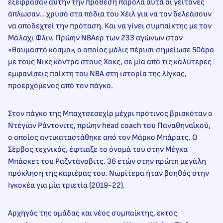
εξέφρασαν αυτήν την πρόθεση παρόλα αυτά οι γείτονες
άπλωσαν… χρυσό στα πόδια του Χέιλ για να τον δελεάσουν
να αποδεχτεί την πρόταση. Και να γίνει συμπαίκτης με τον
Μάλαχι Φλιν. Πρώην ΝΒΑερ των 233 αγώνων στον
«θαυμαστό κόσμο», ο οποίος μόλις πέρυσι σημείωσε 50άρα
με τους Νικς κόντρα στους Χοκς, σε μία από τις καλύτερες
εμφανίσεις παίκτη του ΝΒΑ στη ιστορία της λίγκας,
προερχόμενος από τον πάγκο.
Στον πάγκο της Μπαχτσεσεχίρ μέχρι πρότινος βρισκόταν ο
Ντέγιαν Ράντονιτς, πρώην head coach του Παναθηναϊκού,
ο οποίος αντικαταστάθηκε από τον Μάρκο Μπάρατς. Ο
Σέρβος τεχνικός, έφτιαξε το όνομά του στην Μέγκα
Μπάσκετ του Ραζντάνοβιτς. 36 ετών στην πρώτη μεγάλη
πρόκληση της καριέρας του. Νωρίτερα ήταν βοηθός στην
Ιγκοκέα για μία τριετία (2019-22).
Αρχηγός της ομάδας και νέος συμπαίκτης, εκτός