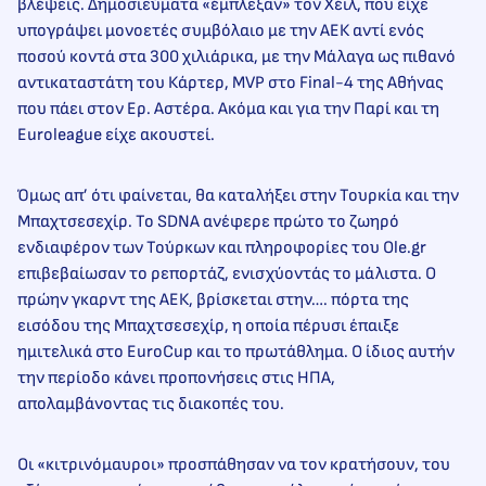
βλέψεις. Δημοσιεύματα «έμπλεξαν» τον Χέιλ, που είχε
υπογράψει μονοετές συμβόλαιο με την ΑΕΚ αντί ενός
ποσού κοντά στα 300 χιλιάρικα, με την Μάλαγα ως πιθανό
αντικαταστάτη του Κάρτερ, MVP στο Final-4 της Αθήνας
που πάει στον Ερ. Αστέρα. Ακόμα και για την Παρί και τη
Euroleague είχε ακουστεί.
Όμως απ’ ότι φαίνεται, θα καταλήξει στην Τουρκία και την
Μπαχτσεσεχίρ. Το SDNA ανέφερε πρώτο το ζωηρό
ενδιαφέρον των Τούρκων και πληροφορίες του Ole.gr
επιβεβαίωσαν το ρεπορτάζ, ενισχύοντάς το μάλιστα. Ο
πρώην γκαρντ της ΑΕΚ, βρίσκεται στην…. πόρτα της
εισόδου της Μπαχτσεσεχίρ, η οποία πέρυσι έπαιξε
ημιτελικά στο EuroCup και το πρωτάθλημα. Ο ίδιος αυτήν
την περίοδο κάνει προπονήσεις στις ΗΠΑ,
απολαμβάνοντας τις διακοπές του.
Οι «κιτρινόμαυροι» προσπάθησαν να τον κρατήσουν, του