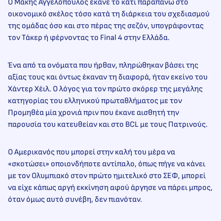
Ο Μάκης Αγγελόπουλος έκανε το κάτι παραπάνω στο
οικονομικό σκέλος τόσο κατά τη διάρκεια του σχεδιασμού
της ομάδας όσο και στο πέρας της σεζόν, υπογράφοντας
τον Τάκερ ή φέρνοντας το Final 4 στην Ελλάδα.
Ένα από τα ονόματα που ήρθαν, πληρώθηκαν βάσει της
αξίας τους και όντως έκαναν τη διαφορά, ήταν εκείνο του
Χάντερ Χέιλ. Ο λόγος για τον πρώτο σκόρερ της μεγάλης
κατηγορίας του ελληνικού πρωταθλήματος με τον
Προμηθέα μία χρονιά πριν που έκανε αισθητή την
παρουσία του κατευθείαν και στο BCL με τους Πατρινούς.
Ο Αμερικανός που μπορεί στην καλή του μέρα να
«σκοτώσει» οποιονδήποτε αντίπαλο, όπως πήγε να κάνει
με τον Ολυμπιακό στον πρώτο ημιτελικό στο ΣΕΦ, μπορεί
να είχε κάπως αργή εκκίνηση αφού άργησε να πάρει μπρος,
όταν όμως αυτό συνέβη, δεν πιανόταν.