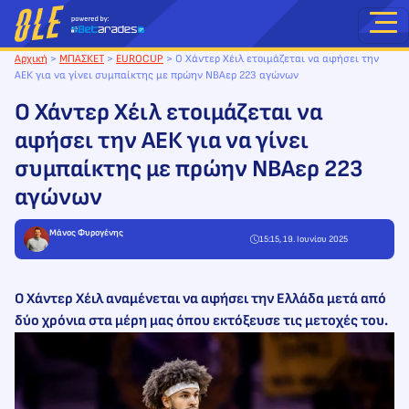
Μετάβαση
στο
περιεχόμενο
Αρχική
>
ΜΠΑΣΚΕΤ
>
EUROCUP
>
Ο Χάντερ Χέιλ ετοιμάζεται να αφήσει την
ΑΕΚ για να γίνει συμπαίκτης με πρώην NBAερ 223 αγώνων
Ο Χάντερ Χέιλ ετοιμάζεται να
αφήσει την ΑΕΚ για να γίνει
συμπαίκτης με πρώην NBAερ 223
αγώνων
Μάνος Φυρογένης
15:15, 19. Ιουνίου 2025
Ο Χάντερ Χέιλ αναμένεται να αφήσει την Ελλάδα μετά από
δύο χρόνια στα μέρη μας όπου εκτόξευσε τις μετοχές του.