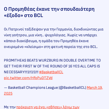
Ο Προμηθέας έκανε την σπουδαιότερη
«έξοδο» στο BCL
Οι Πατρινοί ταξίδεψαν για την Γερμανία, διεκδικώντας μια
νίκη γοήτρου, μια νίκη.. ψυχολόγιας. Χωρίς να υπάρχει
κάποιο διακύβευμα, η ομάδα του Προμηθέα έκανε
ονειρεμένο «κλείσιμο» στη φετινή πορεία της στο BCL.
PROMITHEAS BEATS WURZBURG IN DOUBLE OVERTIME TO
GET THEIR FIRST W OF THE ROUND OF 16 YES ALL CAPS IS
NECESSARY!!!1!!1!1!!!
#BasketballCL
pic.twitter.com/HfoPuDTZVd
— Basketball Champions League (@BasketballCL)
March 19,
2025
Με την
πρόκριση να έχει «σβήσει» λόγω των