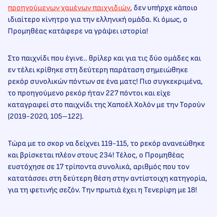
προηγούμενων χαμένων παιχνιδιών
, δεν υπήρχε κάποιο
ιδιαίτερο κίνητρο για την ελληνική ομάδα. Κι όμως, ο
Προμηθέας κατάφερε να γράψει ιστορία!
Στο παιχνίδι που έγινε.. θρίλερ και για τις δύο ομάδες και
εν τέλει κρίθηκε στη δεύτερη παράταση σημειώθηκε
ρεκόρ συνολικών πόντων σε ένα ματς! Πιο συγκεκριμένα,
το προηγούμενο ρεκόρ ήταν 227 πόντοι και είχε
καταγραφεί στο παιχνίδι της Χαποέλ Χολόν με την Τορούν
(2019-2020, 105–122).
Τώρα με το σκορ να δείχνει 119-115, το ρεκόρ ανανεώθηκε
και βρίσκεται πλέον στους 234! Τέλος, ο Προμηθέας
ευστόχησε σε 17 τρίποντα συνολικά, αριθμός που τον
κατατάσσει στη δεύτερη θέση στην αντίστοιχη κατηγορία,
για τη φετινής σεζόν. Την πρωτιά έχει η Τενερίφη με 18!