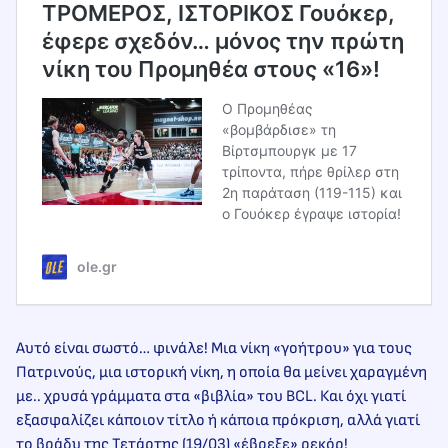
ΤΡΟΜΕΡΟΣ, ΙΣΤΟΡΙΚΟΣ Γουόκερ,
έφερε σχεδόν… μόνος την πρώτη
νίκη του Προμηθέα στους «16»!
Ο Προμηθέας
«βομβάρδισε» τη
Βίρτσμπουργκ με 17
τρίποντα, πήρε θρίλερ στη
2η παράταση (119-115) και
ο Γουόκερ έγραψε ιστορία!
ole.gr
Αυτό είναι σωστό… φινάλε! Μια νίκη «γοήτρου» για τους
Πατρινούς, μια ιστορική νίκη, η οποία θα μείνει χαραγμένη
με.. χρυσά γράμματα στα «βιβλία» του BCL. Και όχι γιατί
εξασφαλίζει κάποιον τίτλο ή κάποια πρόκριση, αλλά γιατί
το βράδυ της Τετάρτης (19/03) «έβρεξε» ρεκόρ!