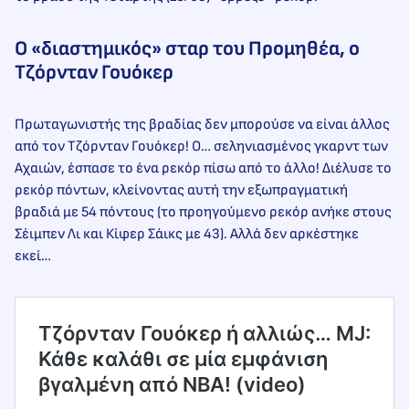
Ο «διαστημικός» σταρ του Προμηθέα, ο
Τζόρνταν Γουόκερ
Πρωταγωνιστής της βραδίας δεν μπορούσε να είναι άλλος
από τον Τζόρνταν Γουόκερ! Ο… σεληνιασμένος γκαρντ των
Αχαιών, έσπασε το ένα ρεκόρ πίσω από το άλλο! Διέλυσε το
ρεκόρ πόντων, κλείνοντας αυτή την εξωπραγματική
βραδιά με 54 πόντους (το προηγούμενο ρεκόρ ανήκε στους
Σέιμπεν Λι και Κίφερ Σάικς με 43). Αλλά δεν αρκέστηκε
εκεί…
Τζόρνταν Γουόκερ ή αλλιώς… MJ:
Κάθε καλάθι σε μία εμφάνιση
βγαλμένη από NBA! (video)