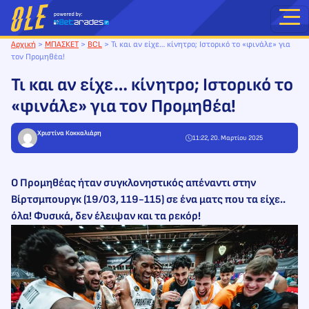
Μετάβαση
στο
περιεχόμενο
Αρχική
>
ΜΠΑΣΚΕΤ
>
BCL
>
Τι και αν είχε… κίνητρο; Ιστορικό το «φινάλε» για
τον Προμηθέα!
Τι και αν είχε… κίνητρο; Ιστορικό το
«φινάλε» για τον Προμηθέα!
Χριστίνα Κοκκαλιάρη
11:22, 20. Μαρτίου 2025
Ο Προμηθέας ήταν συγκλονηστικός απέναντι στην
Βίρτσμπουργκ (19/03, 119-115) σε ένα ματς που τα είχε..
όλα! Φυσικά, δεν έλειψαν και τα ρεκόρ!