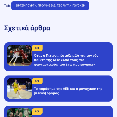
Tags:
ΒΙΡΤΣΜΠΟΥΡΓΚ
, 
ΠΡΟΜΗΘΕΑΣ
, 
ΤΖΟΡΝΤΑΝ ΓΟΥΟΚΕΡ
Σχετικά άρθρα
BCL
Όταν ο Πιτίνο… έσταζε μέλι για τον νέο
παίκτη της ΑΕΚ: «Από τους πιο
φανταστικούς που έχω προπονήσει»
BCL
Το παράσημο της ΑΕΚ και ο μοναχικός της
(πλέον) δρόμος
BCL