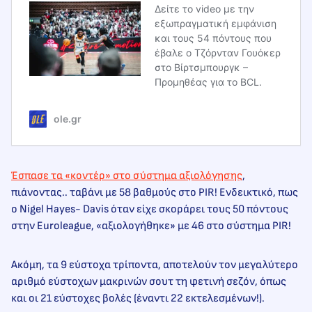
Δείτε το video με την
εξωπραγματική εμφάνιση
και τους 54 πόντους που
έβαλε ο Τζόρνταν Γουόκερ
στο Βίρτσμπουργκ –
Προμηθέας για το BCL.
ole.gr
Έσπασε τα «κοντέρ» στο σύστημα αξιολόγησης
,
πιάνοντας.. ταβάνι με 58 βαθμούς στο PIR! Ενδεικτικό, πως
ο Nigel Hayes- Davis όταν είχε σκοράρει τους 50 πόντους
στην Euroleague, «αξιολογήθηκε» με 46 στο σύστημα PIR!
Ακόμη, τα 9 εύστοχα τρίποντα, αποτελούν τον μεγαλύτερο
αριθμό εύστοχων μακρινών σουτ τη φετινή σεζόν, όπως
και οι 21 εύστοχες βολές (έναντι 22 εκτελεσμένων!).