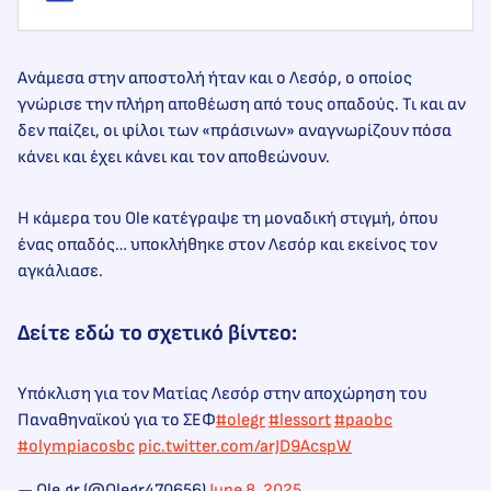
Ανάμεσα στην αποστολή ήταν και ο Λεσόρ, ο οποίος
γνώρισε την πλήρη αποθέωση από τους οπαδούς. Τι και αν
δεν παίζει, οι φίλοι των «πράσινων» αναγνωρίζουν πόσα
κάνει και έχει κάνει και τον αποθεώνουν.
Η κάμερα του Ole κατέγραψε τη μοναδική στιγμή, όπου
ένας οπαδός… υποκλήθηκε στον Λεσόρ και εκείνος τον
αγκάλιασε.
Δείτε εδώ το σχετικό βίντεο:
Υπόκλιση για τον Ματίας Λεσόρ στην αποχώρηση του
Παναθηναϊκού για το ΣΕΦ
#olegr
#lessort
#paobc
#olympiacosbc
pic.twitter.com/arJD9AcspW
— Ole.gr (@Olegr470656)
June 8, 2025