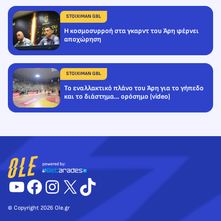
STOIXIMAN GBL
Η κοσμοσυρροή στα γκαρντ του Άρη φέρνει
αποχώρηση
STOIXIMAN GBL
Το εναλλακτικό πλάνο του Άρη για το γήπεδο
και το διάστημα… ορόσημο (video)
YouTube
Facebook
Instagram
X
TikTok
© Copyright 2026 Ole.gr