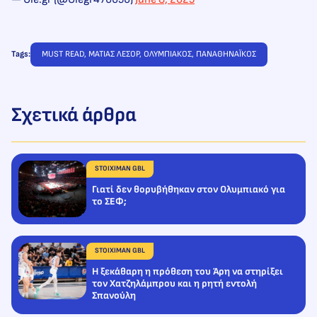
Tags:
MUST READ
, 
ΜΑΤΙΑΣ ΛΕΣΟΡ
, 
ΟΛΥΜΠΙΑΚΟΣ
, 
ΠΑΝΑΘΗΝΑΪΚΟΣ
Σχετικά άρθρα
STOIXIMAN GBL
Γιατί δεν θορυβήθηκαν στον Ολυμπιακό για
το ΣΕΦ;
STOIXIMAN GBL
Η ξεκάθαρη η πρόθεση του Άρη να στηρίξει
τον Χατζηλάμπρου και η ρητή εντολή
Σπανούλη