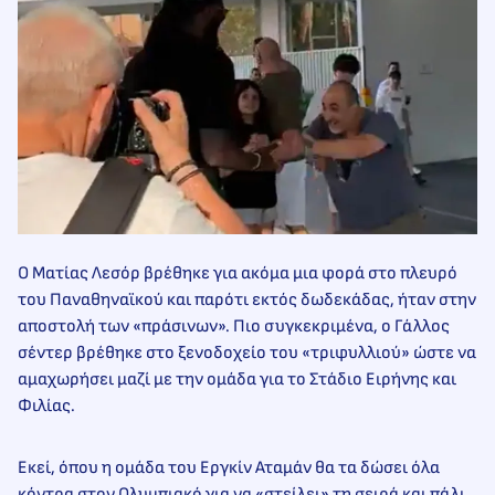
Ο Ματίας Λεσόρ βρέθηκε για ακόμα μια φορά στο πλευρό
του Παναθηναϊκού και παρότι εκτός δωδεκάδας, ήταν στην
αποστολή των «πράσινων». Πιο συγκεκριμένα, ο Γάλλος
σέντερ βρέθηκε στο ξενοδοχείο του «τριφυλλιού» ώστε να
αμαχωρήσει μαζί με την ομάδα για το Στάδιο Ειρήνης και
Φιλίας.
Εκεί, όπου η ομάδα του Εργκίν Αταμάν θα τα δώσει όλα
κόντρα στον Ολυμπιακό για να «στείλει» τη σειρά και πάλι