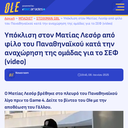
Μετάβαση
στο
περιεχόμενο
Αρχική
>
ΜΠΑΣΚΕΤ
>
STOIXIMAN GBL
>
Υπόκλιση στον Ματίας Λεσόρ από φίλο
του Παναθηναϊκού κατά την αναχώρηση της ομάδας για το ΣΕΦ (video)
Υπόκλιση στον Ματίας Λεσόρ από
φίλο του Παναθηναϊκού κατά την
αναχώρηση της ομάδας για το ΣΕΦ
(video)
Newsroom
19:45, 08. Ιουνίου 2025
Ο Ματίας Λεσόρ βρέθηκε στο πλευρό του Παναθηναϊκού
λίγο πριν το Game 4. Δείτε το βίντεο του Ole με την
αποθέωση του Γάλλου.