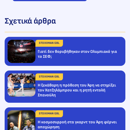
Σχετικά άρθρα
STOIXIMAN GBL
Γιατί δεν θορυβήθηκαν στον Ολυμπιακό για
το ΣΕΦ;
STOIXIMAN GBL
Η ξεκάθαρη η πρόθεση του Άρη να στηρίξει
τον Χατζηλάμπρου και η ρητή εντολή
Σπανούλη
STOIXIMAN GBL
Η κοσμοσυρροή στα γκαρντ του Άρη φέρνει
αποχώρηση