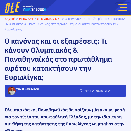
Μετάβαση
στο
περιεχόμενο
Αρχική
>
ΜΠΑΣΚΕΤ
>
STOIXIMAN GBL
>
Ο κανόνας και οι εξαιρέσεις: Τι κάνουν
Ολυμπιακός & Παναθηναϊκός στο πρωτάθλημα αφότου κατακτήσουν την
Ευρωλίγκα;
Ο κανόνας και οι εξαιρέσεις: Τι
κάνουν Ολυμπιακός &
Παναθηναϊκός στο πρωτάθλημα
αφότου κατακτήσουν την
Ευρωλίγκα;
Μάνος Φυρογένης
11:05, 02. Ιουνίου 2026
Ολυμπιακός και Παναθηναϊκός θα παίξουν μία ακόμα φορά
για τον τίτλο του πρωταθλητή Ελλάδος, με την ιδιαίτερη
συνθήκη της κατάκτησης της Ευρωλίγκας να μπαίνει στην