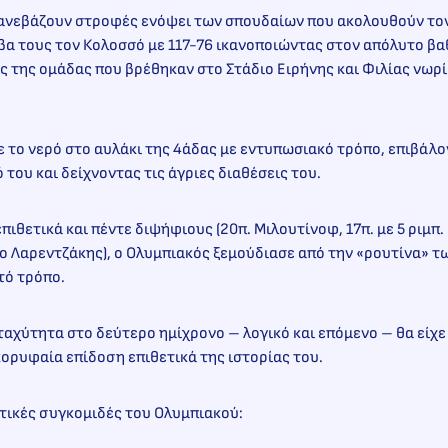
 ανεβάζουν στροφές ενόψει των σπουδαίων που ακολουθούν τον
βα τους τον Κολοσσό με 117-76 ικανοποιώντας στον απόλυτο βα
 της ομάδας που βρέθηκαν στο Στάδιο Ειρήνης και Φιλίας νωρ
 το νερό στο αυλάκι της 4άδας με εντυπωσιακό τρόπο, επιβάλ
 του και δείχνοντας τις άγριες διαθέσεις του.
πιθετικά και πέντε διψήφιους (20π. Μιλουτίνοφ, 17π. με 5 ριμπ.
′ ο Λαρεντζάκης), ο Ολυμπιακός ξεμούδιασε από την «ρουτίνα» 
τό τρόπο.
 ταχύτητα στο δεύτερο ημίχρονο – λογικό και επόμενο – θα είχ
κορυφαία επίδοση επιθετικά της ιστορίας του.
τικές συγκομιδές του Ολυμπιακού: