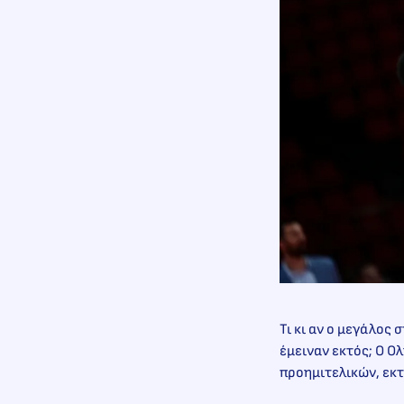
Τι κι αν ο μεγάλος
έμειναν εκτός; Ο Ο
προημιτελικών, εκτ