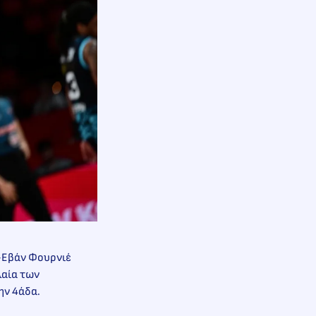
φ-Εβάν Φουρνιέ
λαία των
ην 4άδα.