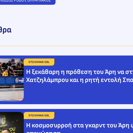
ΛΟΣΣΟΣ ΡΟΔΟΥ
, 
ΟΛΥΜΠΙΑΚΟΣ
θρα
STOIXIMAN GBL
Η ξεκάθαρη η πρόθεση του Άρη να στ
Χατζηλάμπρου και η ρητή εντολή Σπ
STOIXIMAN GBL
Η κοσμοσυρροή στα γκαρντ του Άρη 