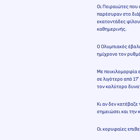
Οι Πειραιώτες που
παρέσυραν στο διά
εκατοντάδες φίλους
καθημερινής.
Ο Ολυμπιακός έβαλε
ημίχρονο τον ρυθμό
Με ποικιλομορφία ε
σε λιγότερο από 17
τον καλύτερο δυνα
Κι αν δεν κατέβαζε
σημειώσει και την 
Οι κορυφαίες επιθε