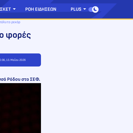
ΣΚΕΤ
ΡΟΗ ΕΙΔΗΣΕΩΝ
PLUS
πόλυτο ρεκόρ
ο φορές
0:36, 13. Μαΐου 2026
σσό Ρόδου στο ΣΕΦ.