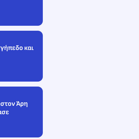
 γήπεδο και
 στον Άρη
ασε