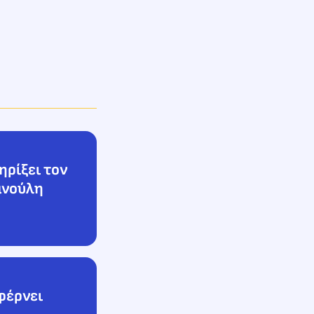
ηρίξει τον
ανούλη
φέρνει