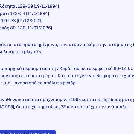
όκηποι 129-69 (19/11/1994)
άτι 123-58 (14/1/1994)
120-73 (01/12/2001)
κός 80-120 (11/01/2026)
πόντοι στο πρώτο ημίχρονο, συνιστούν ρεκόρ στην ιστορία της 
Δηλασή στα playoffs.
κυριαρχικό πέρασμα από την Καρδίτσα με το εμφατικό 80-120, 
πόντους στο πρώτο μέρος. Κάτι που έγινε για 6η φορά στα χρο
ς μία… ανάσα από το απόλυτο ρεκόρ.
αναθηναϊκό από το αραχνιασμένο 1995 και το εκτός έδρας ματς 
/1995), όπου είχε σημειώσει 72 πόντους μέχρι την ανάπαυλα.