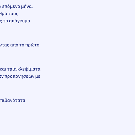
 επόμενο μήνα,
θμό τους
ίς το απόγευμα
οντας από το πρώτο
 και τρία κλεψίματα
των προπονήσεων με
ε πιθανότατα