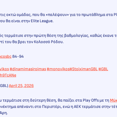
τις οκτώ ομάδας, που θα «παλέψουν» για το πρωτάθλημα στα Pla
ου θα είναι στην Elite League.
ός τερμάτισε στην πρώτη θέση της βαθμολογίας, καθώς έκανε 
ντί του θα βρει τον Κολοσσό Ρόδου.
acosbc
84-94
vikos
#dinamimasiroimas
#monovikos
#StoiximanGBL
#GBL
bzh9TcANe
nGBL)
April 25, 2026
 τερμάτισε στη δεύτερη θέση, θα παίξει στα Play Offs με τη
Μύ
ονέκτημα απέναντι στο Περιστέρι, ενώ η ΑΕΚ τερμάτισε στην τέ
 Άρη.