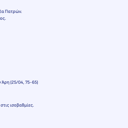
θέα Πατρών.
ιος.
 Άρη (25/04, 75-65)
 στις ισοβαθμίες.