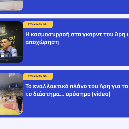
STOIXIMAN GBL
Η κοσμοσυρροή στα γκαρντ του Άρη 
αποχώρηση
STOIXIMAN GBL
Το εναλλακτικό πλάνο του Άρη για το
το διάστημα… ορόσημο (video)