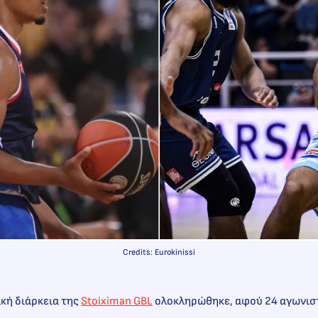
Credits: Eurokinissi
ική διάρκεια της
Stoiximan GBL
ολοκληρώθηκε, αφού 24 αγωνισ