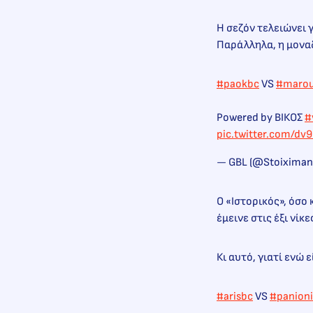
Η σεζόν τελειώνει 
Παράλληλα, η μοναδ
#paokbc
VS
#marou
Powered by ΒΙΚΟΣ
#
pic.twitter.com/d
— GBL (@Stoixima
Ο «Ιστορικός», όσο
έμεινε στις έξι νίκ
Κι αυτό, γιατί ενώ 
#arisbc
VS
#panion