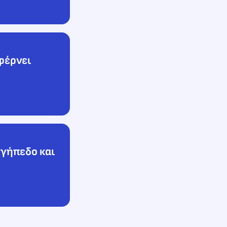
φέρνει
 γήπεδο και