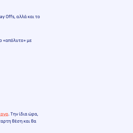
y Offs, αλλά και το
το «απόλυτο» με
κονο
. Την ίδια ώρα,
ταρτη θέση και θα