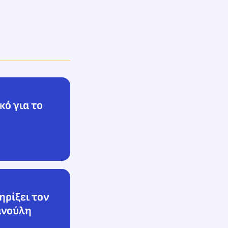
κό για το
ηρίξει τον
ανούλη