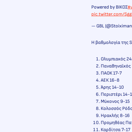
Powered by ΒΙΚΟΣ
#
pic.twitter.com/S
— GBL (@Stoixima
Η βαθμολογία της S
Ολυμπιακός 24
Παναθηναϊκός 
ΠΑΟΚ 17-7
ΑΕΚ 16-8
Άρης 14-10
Περιστέρι 14-
Μύκονος 9-15
Κολοσσός Ρόδο
Ηρακλής 8-16
Προμηθέας Πα
Καρδίτσα 7-17