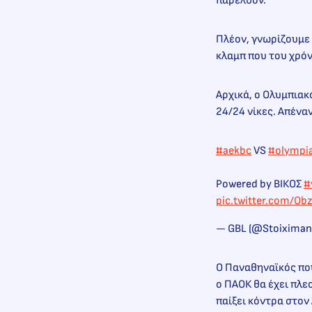
παρελθόν.
Πλέον, γνωρίζουμε 
κλαμπ που του χρόν
Αρχικά, ο Ολυμπιακ
24/24 νίκες. Απένα
#aekbc
VS
#olympi
Powered by ΒΙΚΟΣ
#
pic.twitter.com/O
— GBL (@Stoixima
Ο Παναθηναϊκός που
ο ΠΑΟΚ θα έχει πλε
παίξει κόντρα στον