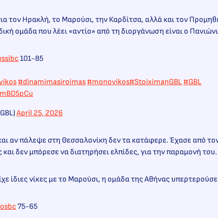
για τον Ηρακλή, το Μαρούσι, την Καρδίτσα, αλλά και τον Προμη
ική ομάδα που λέει «αντίο» από τη διοργάνωση είναι ο Πανιών
ssibc
101-85
vikos
#dinamimasiroimas
#monovikos
#StoiximanGBL
#GBL
v9mBD5pCu
nGBL)
April 25, 2026
 και αν πάλεψε στη Θεσσαλονίκη δεν τα κατάφερε. Έχασε από τον
ες και δεν μπόρεσε να διατηρήσει ελπίδες, για την παραμονή του.
είχε ίδιες νίκες με το Μαρούσι, η ομάδα της Αθήνας υπερτερούσε
iosbc
75-65