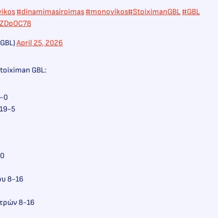
vikos
#dinamimasiroimas
#monovikos
#StoiximanGBL
#GBL
ggZDpOC78
nGBL)
April 25, 2026
toiximan GBL:
-0
19-5
10
υ 8-16
τρών 8-16