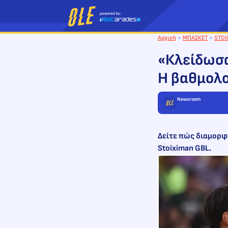
Μετάβαση
στο
περιεχόμενο
Αρχική
>
ΜΠΑΣΚΕΤ
>
STOI
«Κλείδωσα
Η βαθμολο
Newsroom
Δείτε πώς διαμορφώ
Stoiximan GBL.