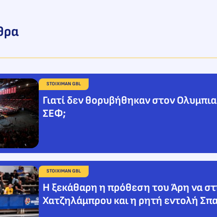
θρα
STOIXIMAN GBL
Γιατί δεν θορυβήθηκαν στον Ολυμπια
ΣΕΦ;
STOIXIMAN GBL
Η ξεκάθαρη η πρόθεση του Άρη να στ
Χατζηλάμπρου και η ρητή εντολή Σπ