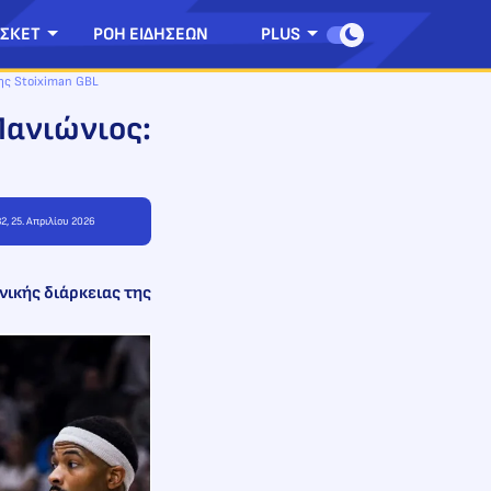
ΣΚΕΤ
ΡΟΗ ΕΙΔΗΣΕΩΝ
PLUS
ης Stoiximan GBL
Πανιώνιος:
32, 25. Απριλίου 2026
νικής διάρκειας της