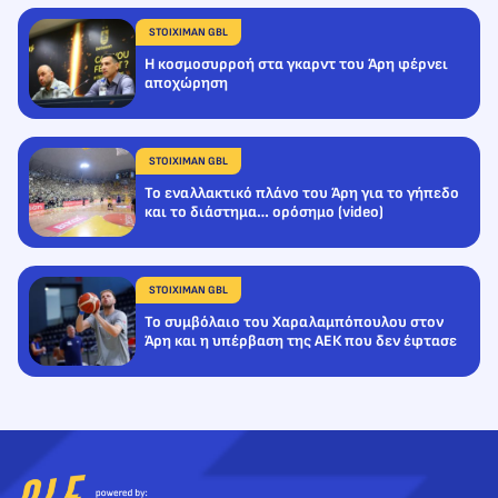
STOIXIMAN GBL
Η κοσμοσυρροή στα γκαρντ του Άρη φέρνει
αποχώρηση
STOIXIMAN GBL
Το εναλλακτικό πλάνο του Άρη για το γήπεδο
και το διάστημα… ορόσημο (video)
STOIXIMAN GBL
Το συμβόλαιο του Χαραλαμπόπουλου στον
Άρη και η υπέρβαση της ΑΕΚ που δεν έφτασε