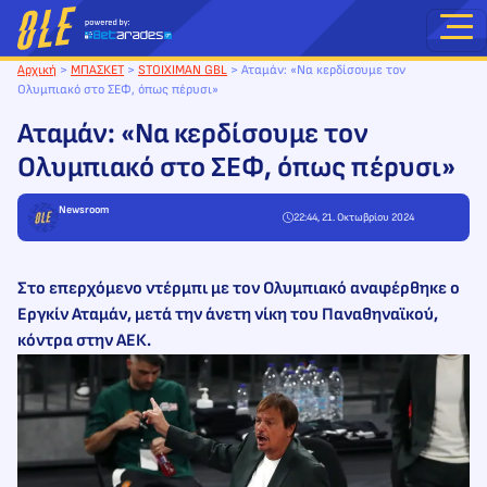
Μετάβαση
στο
περιεχόμενο
Αρχική
>
ΜΠΑΣΚΕΤ
>
STOIXIMAN GBL
>
Αταμάν: «Να κερδίσουμε τον
Ολυμπιακό στο ΣΕΦ, όπως πέρυσι»
Αταμάν: «Να κερδίσουμε τον
Ολυμπιακό στο ΣΕΦ, όπως πέρυσι»
Newsroom
22:44, 21. Οκτωβρίου 2024
Στο επερχόμενο ντέρμπι με τον Ολυμπιακό αναφέρθηκε ο
Εργκίν Αταμάν, μετά την άνετη νίκη του Παναθηναϊκού,
κόντρα στην ΑΕΚ.