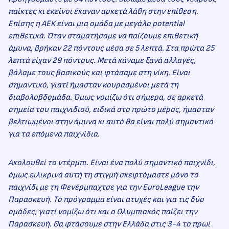
παίκτες κι εκείνοι έκαναν αρκετά λάθη στην επίθεση.
Επίσης η ΑΕΚ είναι μια ομάδα με μεγάλο potential
επιθετικά. Όταν σταματήσαμε να παίζουμε επιθετική
άμυνα, βρήκαν 22 πόντους μέσα σε 5 λεπτά. Στα πρώτα 25
λεπτά είχαν 29 πόντους. Μετά κάναμε ξανά αλλαγές,
βάλαμε τους βασικούς και φτάσαμε στη νίκη. Είναι
σημαντικό, γιατί ήμασταν κουρασμένοι μετά τη
διαβολοβδομάδα. Όμως νομίζω ότι σήμερα, σε αρκετά
σημεία του παιχνιδιού, ειδικά στο πρώτο μέρος, ήμασταν
βελτιωμένοι στην άμυνα κι αυτό θα είναι πολύ σημαντικό
για τα επόμενα παιχνίδια.
Ακολουθεί το ντέρμπι. Είναι ένα πολύ σημαντικό παιχνίδι,
όμως ειλικρινά αυτή τη στιγμή σκεφτόμαστε μόνο το
παιχνίδι με τη Φενέρμπαχτσε για την EuroLeague την
Παρασκευή. Το πρόγραμμα είναι ατυχές και για τις δύο
ομάδες, γιατί νομίζω ότι και ο Ολυμπιακός παίζει την
Παρασκευή. Θα φτάσουμε στην Ελλάδα στις 3-4 το πρωί