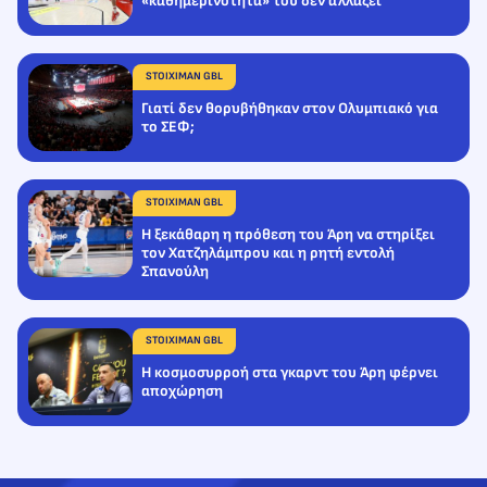
«καθημερινότητά» του δεν αλλάζει
STOIXIMAN GBL
Γιατί δεν θορυβήθηκαν στον Ολυμπιακό για
το ΣΕΦ;
STOIXIMAN GBL
Η ξεκάθαρη η πρόθεση του Άρη να στηρίξει
τον Χατζηλάμπρου και η ρητή εντολή
Σπανούλη
STOIXIMAN GBL
Η κοσμοσυρροή στα γκαρντ του Άρη φέρνει
αποχώρηση