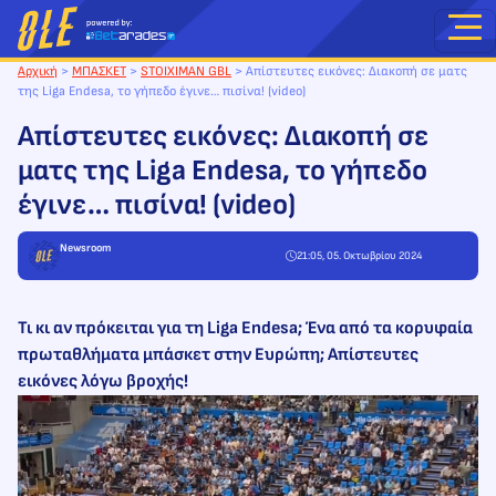
Μετάβαση
στο
περιεχόμενο
Αρχική
>
ΜΠΑΣΚΕΤ
>
STOIXIMAN GBL
>
Απίστευτες εικόνες: Διακοπή σε ματς
της Liga Endesa, το γήπεδο έγινε… πισίνα! (video)
Απίστευτες εικόνες: Διακοπή σε
ματς της Liga Endesa, το γήπεδο
έγινε… πισίνα! (video)
Newsroom
21:05, 05. Οκτωβρίου 2024
Τι κι αν πρόκειται για τη Liga Endesa; Ένα από τα κορυφαία
πρωταθλήματα μπάσκετ στην Ευρώπη; Απίστευτες
εικόνες λόγω βροχής!