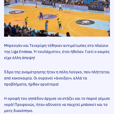
Μπρεογάν και Τενερίφη τέθηκαν αντιμέτωπες στο πλαίσιο
της Liga Endesa. Ή τουλάχιστον, έτσι ήθελαν. Γιατί ο καιρός
είχε άλλη άποψη!
Έδρα της αναμέτρησης ήταν η πόλη Λούγκο, που πλήττεται
από κακοκαιρία. Οι ουρανοί «άνοιξαν», αλλά τα
προβλήματα, ήρθαν αργότερα!
Η οροφή του γηπέδου άρχισε να στάζει και το παρκέ γέμισε
νερά! Προφανώς, ήταν αδύνατο να παιχτεί μπάσκετ και το
ματς διακόπηκε.