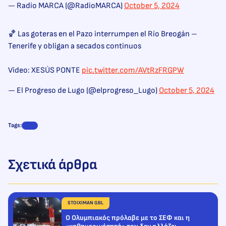
— Radio MARCA (@RadioMARCA)
October 5, 2024
🏀 Las goteras en el Pazo interrumpen el Río Breogán –
Tenerife y obligan a secados continuos
Vídeo: XESÚS PONTE
pic.twitter.com/AVtRzFRGPW
— El Progreso de Lugo (@elprogreso_Lugo)
October 5, 2024
Tags:
Σχετικά άρθρα
STOIXIMAN GBL
Ο Ολυμπιακός πρόλαβε με το ΣΕΦ και η