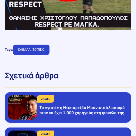
Tags:
ΚΑΒΑΛΑ
, 
ΤΟΠΙΚΟ
Σχετικά άρθρα
VIRALS
To «γιατί» η Ντεπορτίβο Μουνισιπάλ αποφά
σισε να έχει 1.000 χορηγούς στη φανέλα της
VIRALS