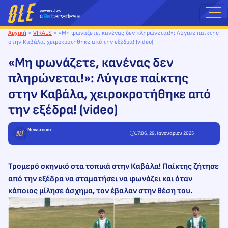
Μετάβαση
στο
περιεχόμενο
Αρχική
>
VIRALS
>
«Μη φωνάζετε, κανένας δεν πληρώνεται!»: Λύγισε παίκτης
στην Καβάλα, χειροκροτήθηκε από την εξέδρα! (video)
«Μη φωνάζετε, κανένας δεν
πληρώνεται!»: Λύγισε παίκτης
στην Καβάλα, χειροκροτήθηκε από
την εξέδρα! (video)
Newsroom
17:06, 29. Ιανουαρίου 2025
Τρομερό σκηνικό στα τοπικά στην Καβάλα! Παίκτης ζήτησε
από την εξέδρα να σταματήσει να φωνάζει και όταν
κάποιος μίλησε άσχημα, τον έβαλαν στην θέση του.