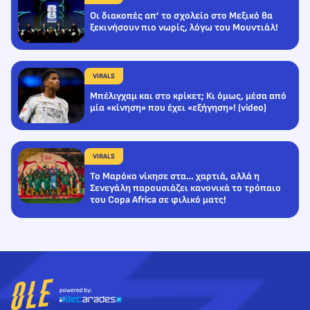
Οι διακοπές απ’ το σχολείο στο Μεξικό θα
ξεκινήσουν πιο νωρίς, λόγω του Μουντιάλ!
VIRALS
Μπέλιγχαμ και στο κρίκετ; Κι όμως, μέσα από
μία «κίνηση» που έχει «εξήγηση»! (video)
VIRALS
Το Μαρόκο νίκησε στα… χαρτιά, αλλά η
Σενεγάλη παρουσιάζει κανονικά το τρόπαιο
του Copa Africa σε φιλικό ματς!