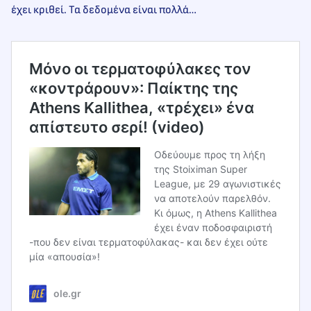
έχει κριθεί. Τα δεδομένα είναι πολλά…
Μόνο οι τερματοφύλακες τον
«κοντράρουν»: Παίκτης της
Athens Kallithea, «τρέχει» ένα
απίστευτο σερί! (video)
Οδεύουμε προς τη λήξη
της Stoiximan Super
League, με 29 αγωνιστικές
να αποτελούν παρελθόν.
Κι όμως, η Athens Kallithea
έχει έναν ποδοσφαιριστή
-που δεν είναι τερματοφύλακας- και δεν έχει ούτε
μία «απουσία»!
ole.gr