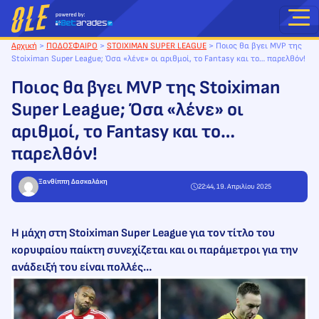
Μετάβαση
στο
περιεχόμενο
Αρχική
>
ΠΟΔΟΣΦΑΙΡΟ
>
STOIXIMAN SUPER LEAGUE
>
Ποιος θα βγει MVP της
Stoiximan Super League; Όσα «λένε» οι αριθμοί, το Fantasy και το… παρελθόν!
Ποιος θα βγει MVP της Stoiximan
Super League; Όσα «λένε» οι
αριθμοί, το Fantasy και το…
παρελθόν!
Ξανθίππη Δασκαλάκη
22:44, 19. Απριλίου 2025
Η μάχη στη Stoiximan Super League για τον τίτλο του
κορυφαίου παίκτη συνεχίζεται και οι παράμετροι για την
ανάδειξή του είναι πολλές…