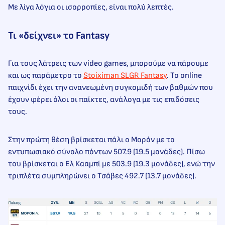
Με λίγα λόγια οι ισορροπίες, είναι πολύ λεπτές.
Τι «δείχνει» το Fantasy
Για τους λάτρεις των video games, μπορούμε να πάρουμε
και ως παράμετρο το
Stoiximan SLGR Fantasy
. Το online
παιχνίδι έχει την ανανεωμένη συγκομιδή των βαθμών που
έχουν φέρει όλοι οι παίκτες, ανάλογα με τις επιδόσεις
τους.
Στην πρώτη θέση βρίσκεται πάλι ο Μορόν με το
εντυπωσιακό σύνολο πόντων 507.9 (19.5 μονάδες). Πίσω
του βρίσκεται ο Ελ Κααμπί με 503.9 (19.3 μονάδες), ενώ την
τριπλέτα συμπληρώνει ο Τσάβες 492.7 (13.7 μονάδες).