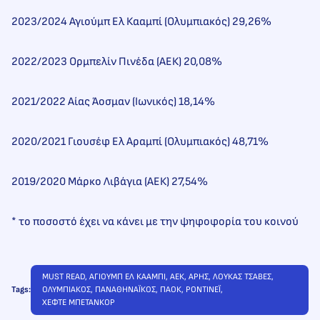
2023/2024 Αγιούμπ Ελ Κααμπί (Ολυμπιακός) 29,26%
2022/2023 Ορμπελίν Πινέδα (ΑΕΚ) 20,08%
2021/2022 Αίας Άοσμαν (Ιωνικός) 18,14%
2020/2021 Γιουσέφ Ελ Αραμπί (Ολυμπιακός) 48,71%
2019/2020 Μάρκο Λιβάγια (ΑΕΚ) 27,54%
* το ποσοστό έχει να κάνει με την ψηφοφορία του κοινού
MUST READ
, 
ΑΓΙΟΥΜΠ ΕΛ ΚΑΑΜΠΙ
, 
ΑΕΚ
, 
ΑΡΗΣ
, 
ΛΟΥΚΑΣ ΤΣΑΒΕΣ
, 
Tags:
ΟΛΥΜΠΙΑΚΟΣ
, 
ΠΑΝΑΘΗΝΑΪΚΟΣ
, 
ΠΑΟΚ
, 
ΡΟΝΤΙΝΕΪ
, 
ΧΕΦΤΕ ΜΠΕΤΑΝΚΟΡ