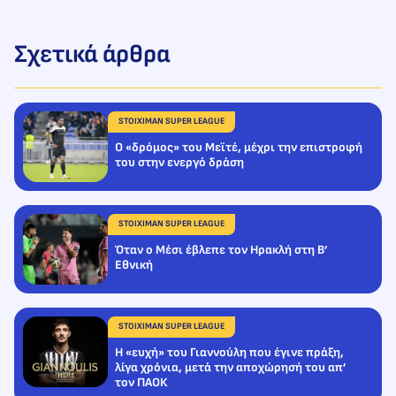
Σχετικά άρθρα
STOIXIMAN SUPER LEAGUE
O «δρόμος» του Μεϊτέ, μέχρι την επιστροφή
του στην ενεργό δράση
STOIXIMAN SUPER LEAGUE
Όταν ο Μέσι έβλεπε τον Ηρακλή στη Β’
Εθνική
STOIXIMAN SUPER LEAGUE
Η «ευχή» του Γιαννούλη που έγινε πράξη,
λίγα χρόνια, μετά την αποχώρησή του απ’
τον ΠΑΟΚ