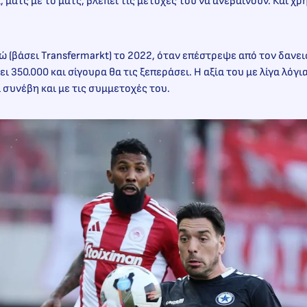
, ματς με το ματς, βλέπει τις μετοχές του να ανεβαίνουν. Και χρ
ρώ (βάσει Transfermarkt) το 2022, όταν επέστρεψε από τον δανε
ι 350.000 και σίγουρα θα τις ξεπεράσει. Η αξία του με λίγα λόγι
ι συνέβη και με τις συμμετοχές του.