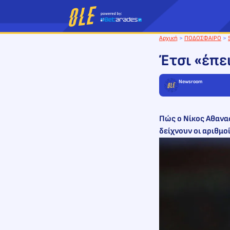
Μετάβαση
στο
περιεχόμενο
Αρχική
>
ΠΟΔΟΣΦΑΙΡΟ
>
Έτσι «έπε
Newsroom
Πώς ο Νίκος Αθανασ
δείχνουν οι αριθμο