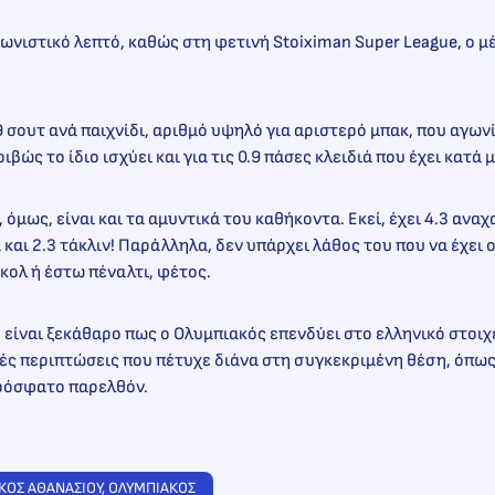
ωνιστικό λεπτό, καθώς στη φετινή Stoiximan Super League, ο 
9 σουτ ανά παιχνίδι, αριθμό υψηλό για αριστερό μπακ, που αγων
ριβώς το ίδιο ισχύει και για τις 0.9 πάσες κλειδιά που έχει κατά 
 όμως, είναι και τα αμυντικά του καθήκοντα. Εκεί, έχει 4.3 ανα
 και 2.3 τάκλιν! Παράλληλα, δεν υπάρχει λάθος του που να έχει 
γκολ ή έστω πέναλτι, φέτος.
 είναι ξεκάθαρο πως ο Ολυμπιακός επενδύει στο ελληνικό στοιχ
ς περιπτώσεις που πέτυχε διάνα στη συγκεκριμένη θέση, όπως 
πρόσφατο παρελθόν.
ΚΟΣ ΑΘΑΝΑΣΙΟΥ
, 
ΟΛΥΜΠΙΑΚΟΣ