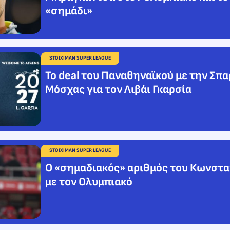
«σημάδι»
STOIXIMAN SUPER LEAGUE
Το deal του Παναθηναϊκού με την Σπ
Μόσχας για τον Λιβάι Γκαρσία
STOIXIMAN SUPER LEAGUE
Ο «σημαδιακός» αριθμός του Κωνστα
με τον Ολυμπιακό