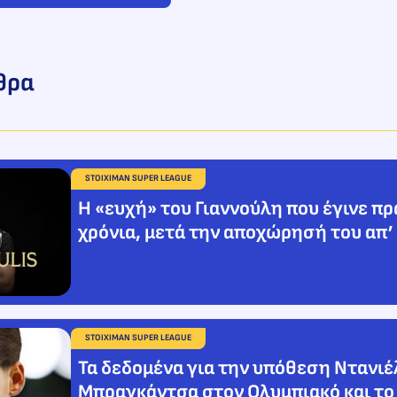
θρα
STOIXIMAN SUPER LEAGUE
Η «ευχή» του Γιαννούλη που έγινε πρ
χρόνια, μετά την αποχώρησή του απ’
STOIXIMAN SUPER LEAGUE
Τα δεδομένα για την υπόθεση Ντανιέ
Μπραγκάντσα στον Ολυμπιακό και το