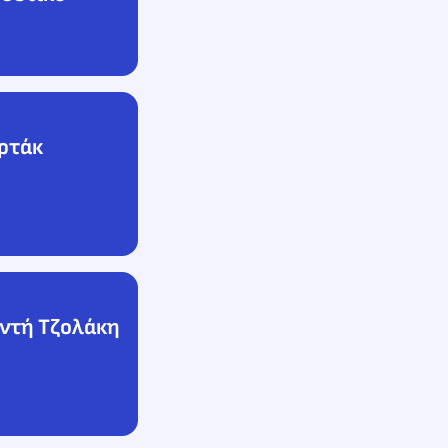
αρτάκ
ντή Τζολάκη