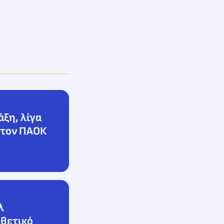
άξη, λίγα
 τον ΠΑΟΚ
λ
 θετικό