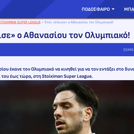
ΠΟΔΟΣΦΑΙΡΟ
ΜΠΑ
STOIXIMAN SUPER LEAGUE
>
Έτσι «έπεισε» ο Αθανασίου τον Ολυμπιακό!
ισε» ο Αθανασίου τον Ολυμπιακό!
13:02
ίου έκανε τον Ολυμπιακό να κινηθεί για να τον εντάξει στο δυνα
ί του έως τώρα, στη Stoiximan Super League.