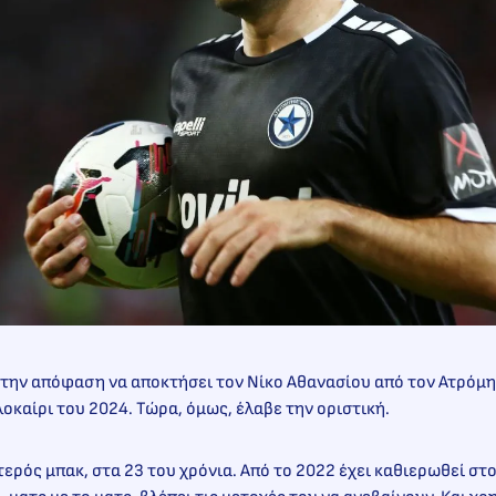
την απόφαση να αποκτήσει τον Νίκο Αθανασίου από τον Ατρόμη
λοκαίρι του 2024. Τώρα, όμως, έλαβε την οριστική.
τερός μπακ, στα 23 του χρόνια. Από το 2022 έχει καθιερωθεί στ