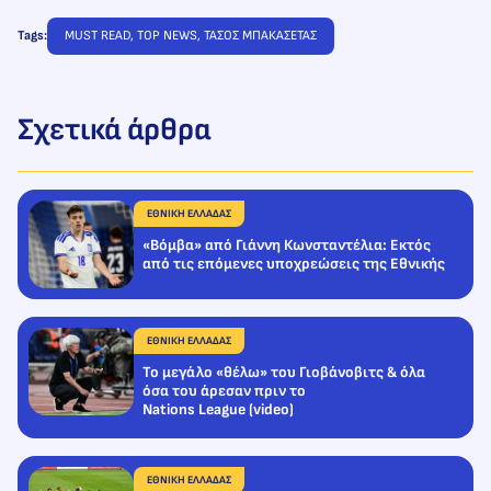
Tags:
MUST READ
, 
TOP NEWS
, 
ΤΑΣΟΣ ΜΠΑΚΑΣΕΤΑΣ
Σχετικά άρθρα
ΕΘΝΙΚΗ ΕΛΛΑΔΑΣ
«Βόμβα» από Γιάννη Κωνσταντέλια: Εκτός
από τις επόμενες υποχρεώσεις της Εθνικής
ΕΘΝΙΚΗ ΕΛΛΑΔΑΣ
Το μεγάλο «θέλω» του Γιοβάνοβιτς & όλα
όσα του άρεσαν πριν το
Nations League (video)
ΕΘΝΙΚΗ ΕΛΛΑΔΑΣ