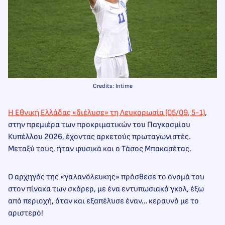
Credits: Intime
Η Εθνική Ελλάδας «διέλυσε» τη Λευκορωσία (05/09, 5-1)
,
στην πρεμιέρα των προκριματικών του Παγκοσμίου
Κυπέλλου 2026, έχοντας αρκετούς πρωταγωνιστές.
Μεταξύ τους, ήταν φυσικά και ο Τάσος Μπακασέτας.
Ο αρχηγός της «γαλανόλευκης» πρόσθεσε το όνομά του
στον πίνακα των σκόρερ, με ένα εντυπωσιακό γκολ, έξω
από περιοχή, όταν και εξαπέλυσε έναν… κεραυνό με το
αριστερό!