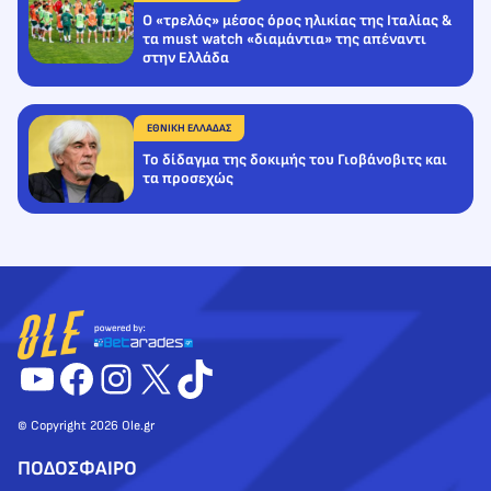
Ο «τρελός» μέσος όρος ηλικίας της Ιταλίας &
τα must watch «διαμάντια» της απέναντι
στην Ελλάδα
ΕΘΝΙΚΗ ΕΛΛΑΔΑΣ
Το δίδαγμα της δοκιμής του Γιοβάνοβιτς και
τα προσεχώς
YouTube
Facebook
Instagram
X
TikTok
© Copyright 2026 Ole.gr
ΠΟΔΟΣΦΑΙΡΟ