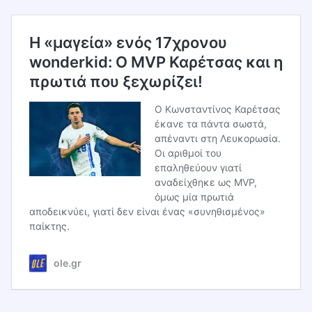
Η «μαγεία» ενός 17χρονου
wonderkid: Ο MVP Καρέτσας και η
πρωτιά που ξεχωρίζει!
Ο Κωνσταντίνος Καρέτσας
έκανε τα πάντα σωστά,
απέναντι στη Λευκορωσία.
Οι αριθμοί του
επαληθεύουν γιατί
αναδείχθηκε ως MVP,
όμως μία πρωτιά
αποδεικνύει, γιατί δεν είναι ένας «συνηθισμένος»
παίκτης.
ole.gr