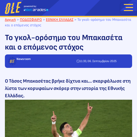
Μετάβαση
στο
περιεχόμενο
Αρχική
>
ΠΟΔΟΣΦΑΙΡΟ
>
ΕΘΝΙΚΗ ΕΛΛΑΔΑΣ
>
Το γκολ-ορόσημο του Μπακασέτα
και ο επόμενος στόχος
Το γκολ-ορόσημο του Μπακασέτα
και ο επόμενος στόχος
Newsroom
11:33, 06. Σεπτεμβρίου 2025
Ο Τάσος Μπακασέτας βρήκε δίχτυα και… σκαρφάλωσε στη
λίστα των κορυφαίων σκόρερ στην ιστορία της Εθνικής
Ελλάδας.