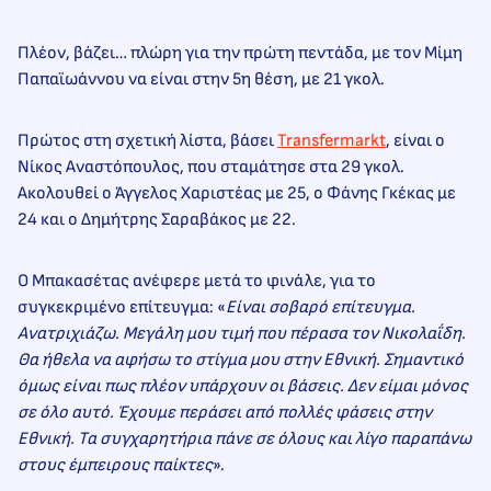
Πλέον, βάζει… πλώρη για την πρώτη πεντάδα, με τον Μίμη
Παπαϊωάννου να είναι στην 5η θέση, με 21 γκολ.
Πρώτος στη σχετική λίστα, βάσει
Transfermarkt
, είναι ο
Νίκος Αναστόπουλος, που σταμάτησε στα 29 γκολ.
Ακολουθεί ο Άγγελος Χαριστέας με 25, ο Φάνης Γκέκας με
24 και ο Δημήτρης Σαραβάκος με 22.
Ο Μπακασέτας ανέφερε μετά το φινάλε, για το
συγκεκριμένο επίτευγμα: «
Είναι σοβαρό επίτευγμα.
Ανατριχιάζω. Μεγάλη μου τιμή που πέρασα τον Νικολαΐδη.
Θα ήθελα να αφήσω το στίγμα μου στην Εθνική. Σημαντικό
όμως είναι πως πλέον υπάρχουν οι βάσεις. Δεν είμαι μόνος
σε όλο αυτό. Έχουμε περάσει από πολλές φάσεις στην
Εθνική. Τα συγχαρητήρια πάνε σε όλους και λίγο παραπάνω
στους έμπειρους παίκτες
».