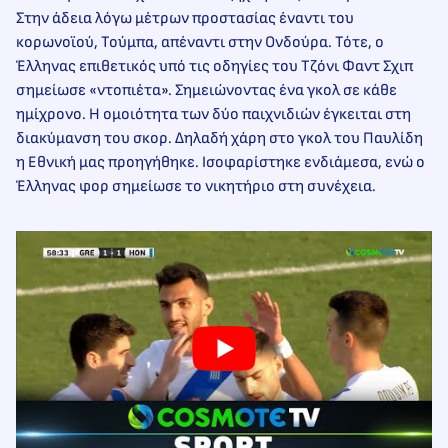
Στην άδεια λόγω μέτρων προστασίας έναντι του
κορωνοϊού, Τούμπα, απέναντι στην Ονδούρα. Τότε, ο
Έλληνας επιθετικός υπό τις οδηγίες του Τζόνι Φαντ Σχιπ
σημείωσε «ντοπιέτα». Σημειώνοντας ένα γκολ σε κάθε
ημίχρονο. Η ομοιότητα των δύο παιχνιδιών έγκειται στη
διακύμανση του σκορ. Δηλαδή χάρη στο γκολ του Παυλίδη
η Εθνική μας προηγήθηκε. Ισοφαρίστηκε ενδιάμεσα, ενώ ο
Έλληνας φορ σημείωσε το νικητήριο στη συνέχεια.