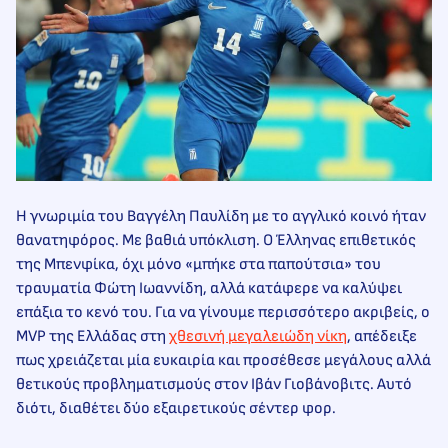
Η γνωριμία του Βαγγέλη Παυλίδη με το αγγλικό κοινό ήταν
θανατηφόρος. Με βαθιά υπόκλιση. Ο Έλληνας επιθετικός
της Μπενφίκα, όχι μόνο «μπήκε στα παπούτσια» του
τραυματία Φώτη Ιωαννίδη, αλλά κατάφερε να καλύψει
επάξια το κενό του. Για να γίνουμε περισσότερο ακριβείς, ο
ΜVP της Ελλάδας στη
χθεσινή μεγαλειώδη νίκη
, απέδειξε
πως χρειάζεται μία ευκαιρία και προσέθεσε μεγάλους αλλά
θετικούς προβληματισμούς στον Ιβάν Γιοβάνοβιτς. Αυτό
διότι, διαθέτει δύο εξαιρετικούς σέντερ φορ.