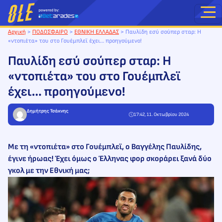
Μετάβαση
στο
περιεχόμενο
Αρχική
>
ΠΟΔΟΣΦΑΙΡΟ
>
ΕΘΝΙΚΗ ΕΛΛΑΔΑΣ
>
Παυλίδη εσύ σούπερ σταρ: Η
«ντοπιέτα» του στο Γουέμπλεϊ έχει… προηγούμενο!
Παυλίδη εσύ σούπερ σταρ: Η
«ντοπιέτα» του στο Γουέμπλεϊ
έχει… προηγούμενο!
Δημήτρης Τσάκνης
17:42, 11. Οκτωβρίου 2024
Με τη «ντοπιέτα» στο Γουέμπλεϊ, ο Βαγγέλης Παυλίδης,
έγινε ήρωας! Έχει όμως ο Έλληνας φορ σκοράρει ξανά δύο
γκολ με την Εθνική μας;