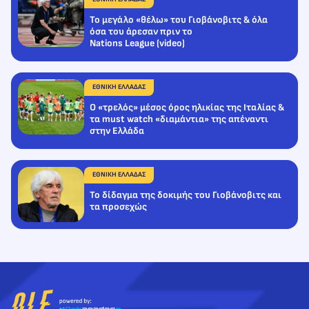
Το μεγάλο «θέλω» του Γιοβάνοβιτς & όλα
όσα του άρεσαν πριν το
Nations League (video)
ΕΘΝΙΚΗ ΕΛΛΑΔΑΣ
Ο «τρελός» μέσος όρος ηλικίας της Ιταλίας &
τα must watch «διαμάντια» της απέναντι
στην Ελλάδα
ΕΘΝΙΚΗ ΕΛΛΑΔΑΣ
Το δίδαγμα της δοκιμής του Γιοβάνοβιτς και
τα προσεχώς