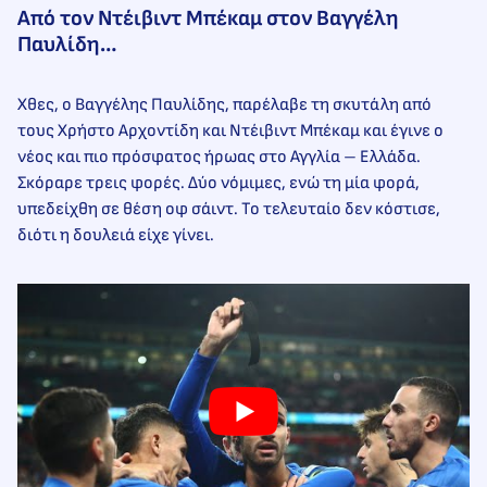
Από τον Ντέιβιντ Μπέκαμ στον Βαγγέλη
Παυλίδη…
Χθες, ο Βαγγέλης Παυλίδης, παρέλαβε τη σκυτάλη από
τους Χρήστο Αρχοντίδη και Ντέιβιντ Μπέκαμ και έγινε ο
νέος και πιο πρόσφατος ήρωας στο Αγγλία – Ελλάδα.
Σκόραρε τρεις φορές. Δύο νόμιμες, ενώ τη μία φορά,
υπεδείχθη σε θέση οφ σάιντ. Το τελευταίο δεν κόστισε,
διότι η δουλειά είχε γίνει.