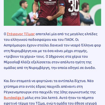
Ο
Στέφανος Τζίμας
αποτελεί μία από τις μεγάλες ελπίδες
του ελληνικού ποδοσφαίρου και του ΠΑΟΚ. Οι
Ασπρόμαυροι έχουν στείλει δανεικό τον νεαρό Έλληνα φορ
στη Νυρεμβέργη και με τα όσα κάνει μέχρι στιγμής,
«τρίβουν τα χέρια» τους. Ο 18χρονος στα χέρια του
Μίροσλαβ Κλόζε εξελίσσεται στον απόλυτο ηγέτη της
ομάδας από τη Νυρεμβέργη, την οποία οδηγεί σε άνοδο.
Και δεν σταματά να φορτώνει τα αντίπαλα δίχτυα. Νέο
χτύπημα στο εντός έδρας παιχνίδι απέναντι στη
Ρέγκενσμπουργκ στο παιχνίδι της 10ης αγωνιστικής της
Bundesliga II
μόλις στο 14ο λεπτό. Αυτό ήταν το πέμπτο
εφετινό τέρμα του Τζίμα, ενώ η ομάδα του έθεσε ισχυρά