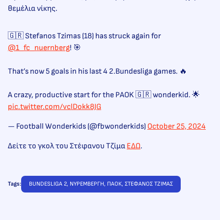
θεμέλια νίκης.
🇬🇷 Stefanos Tzimas (18) has struck again for
@1_fc_nuernberg
! 🎯
That’s now 5 goals in his last 4 2.Bundesliga games. 🔥
A crazy, productive start for the PAOK 🇬🇷 wonderkid. 🌟
pic.twitter.com/vclDokk8JG
— Football Wonderkids (@fbwonderkids)
October 25, 2024
Δείτε το γκολ του Στέφανου Τζίμα
ΕΔΩ
.
Tags:
BUNDESLIGA 2
, 
ΝΥΡΕΜΒΕΡΓΗ
, 
ΠΑΟΚ
, 
ΣΤΕΦΑΝΟΣ ΤΖΙΜΑΣ