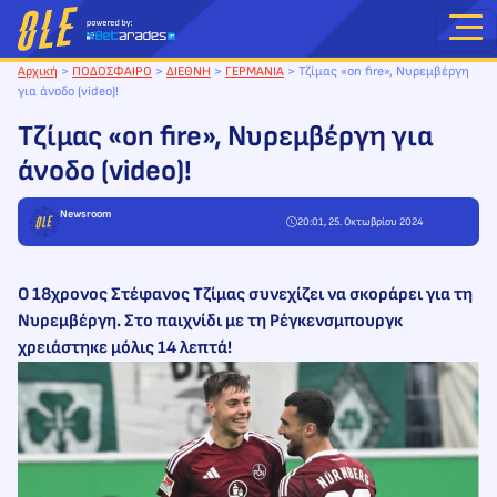
Μετάβαση
στο
περιεχόμενο
Αρχική
>
ΠΟΔΟΣΦΑΙΡΟ
>
ΔΙΕΘΝΗ
>
ΓΕΡΜΑΝΙΑ
>
Τζίμας «on fire», Νυρεμβέργη
για άνοδο (video)!
Τζίμας «on fire», Νυρεμβέργη για
άνοδο (video)!
Newsroom
20:01, 25. Οκτωβρίου 2024
Ο 18χρονος Στέφανος Τζίμας συνεχίζει να σκοράρει για τη
Νυρεμβέργη. Στο παιχνίδι με τη Ρέγκενσμπουργκ
χρειάστηκε μόλις 14 λεπτά!