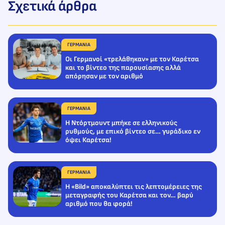
Σχετικά άρθρα
ΓΕΡΜΑΝΙΑ
Οι Γερμανοί «τρελάθηκαν» με τον Καρέτσα
και το βίντεο της παρουσίασης αλλά
απόρησαν με τον αριθμό
ΓΕΡΜΑΝΙΑ
Η Ντόρτμουντ μπήκε σε ελληνικούς
ρυθμούς, με επικό βίντεο σε… γυράδικο εν
όψει Καρέτσα!
ΓΕΡΜΑΝΙΑ
Η «Bild» αποκαλύπτει τις λεπτομέρειες της
μεταγραφής του Καρέτσα και τον… βαρύ
αριθμό που θα φορά!