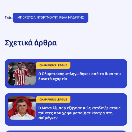
Tags:
ΜΠΟΡΟΥΣΙΑ ΝΤΟΡΤΜΟΥΝΤ
, 
ΡΕΑΛ ΜΑΔΡΙΤΗΣ
Σχετικά άρθρα
CHAMPIONS LEAGUE
Ο Ολυμπιακός «πληγώθηκε» από το δικό του
δυνατό «χαρτί»
CHAMPIONS LEAGUE
Ο Μεντιλίμπαρ εξήγησε πώς κατέληξε στους
παίκτες που χρησιμοποίησε κόντρα στη
Ναϊμέγκεν