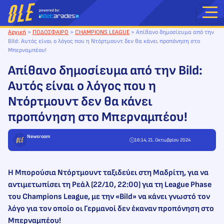
Μετάβαση
στο
περιεχόμενο
Αρχική
>
ΠΟΔΟΣΦΑΙΡΟ
>
CHAMPIONS LEAGUE
>
Απίθανο δημοσίευμα από την
Bild: Αυτός είναι ο λόγος που η Ντόρτμουντ δεν θα κάνει προπόνηση στο
Μπερναμπέου!
Απίθανο δημοσίευμα από την Bild:
Αυτός είναι ο λόγος που η
Ντόρτμουντ δεν θα κάνει
προπόνηση στο Μπερναμπέου!
Newsroom
16:14, 21. Οκτωβρίου 2024
Η Μπορούσια Ντόρτμουντ ταξιδεύει στη Μαδρίτη, για να
αντιμετωπίσει τη Ρεάλ (22/10, 22:00) για τη League Phase
του Champions League, με την «Bild» να κάνει γνωστό τον
λόγο για τον οποίο οι Γερμανοί δεν έκαναν προπόνηση στο
Μπερναμπέου!