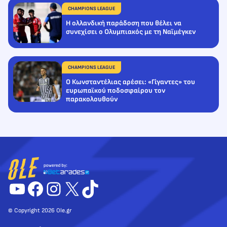
CHAMPIONS LEAGUE
Η ολλανδική παράδοση που θέλει να
συνεχίσει ο Ολυμπιακός με τη Ναϊμέγκεν
CHAMPIONS LEAGUE
Ο Κωνσταντέλιας αρέσει: «Γίγαντες» του
ευρωπαϊκού ποδοσφαίρου τον
παρακολουθούν
YouTube
Facebook
Instagram
X
TikTok
© Copyright 2026 Ole.gr