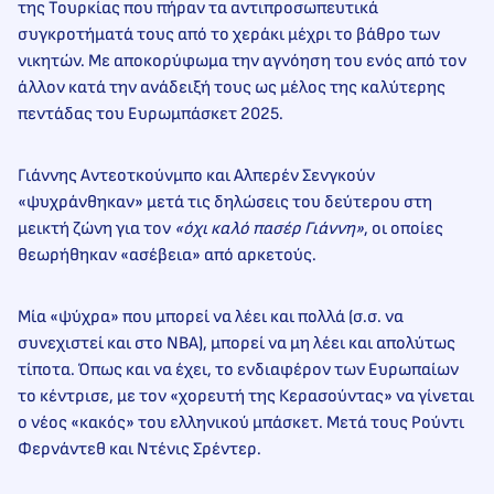
της Τουρκίας που πήραν τα αντιπροσωπευτικά
συγκροτήματά τους από το χεράκι μέχρι το βάθρο των
νικητών. Με αποκορύφωμα την αγνόηση του ενός από τον
άλλον κατά την ανάδειξή τους ως μέλος της καλύτερης
πεντάδας του Ευρωμπάσκετ 2025.
Γιάννης Αντεοτκούνμπο και Αλπερέν Σενγκούν
«ψυχράνθηκαν» μετά τις δηλώσεις του δεύτερου στη
μεικτή ζώνη για τον
«όχι καλό πασέρ Γιάννη»
, οι οποίες
θεωρήθηκαν «ασέβεια» από αρκετούς.
Μία «ψύχρα» που μπορεί να λέει και πολλά (σ.σ. να
συνεχιστεί και στο ΝΒΑ), μπορεί να μη λέει και απολύτως
τίποτα. Όπως και να έχει, το ενδιαφέρον των Ευρωπαίων
το κέντρισε, με τον «χορευτή της Κερασούντας» να γίνεται
ο νέος «κακός» του ελληνικού μπάσκετ. Μετά τους Ρούντι
Φερνάντεθ και Ντένις Σρέντερ.