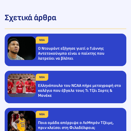
Σχετικά άρθρα
NBA
Ο Ντουράντ εξήγησε γιατί ο Γιάννης
Αντετοκούνμπο είναι ο παίκτης που
λατρεύει να βλέπει
NBA
Ελληνόπουλο του NCAA πήρε μεταγραφή στο
κολέγιο που έβγαλε τους Τι Τζέι Σορτς &
Μονέκε
NBA
Ποια ομάδα απέρριψε ο ΛεΜπρόν Τζέιμς,
πριν κλείσει στη Φιλαδέλφεια;