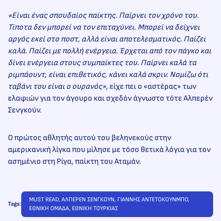
«Είναι ένας σπουδαίος παίκτης. Παίρνει τον χρόνο του.
Τίποτα δεν μπορεί να τον επιταχύνει. Μπορεί να δείχνει
αργός εκεί στο ποστ, αλλά είναι αποτελεσματικός. Παίζει
καλά. Παίζει με πολλή ενέργεια. Έρχεται από τον πάγκο και
δίνει ενέργεια στους συμπαίκτες του. Παίρνει καλά τα
ριμπάουντ, είναι επιθετικός, κάνει καλά σκριν. Νομίζω ότι
ταβάνι του είναι ο ουρανός»
, είχε πει ο «αστέρας» των
ελαφιών για τον άγουρο και σχεδόν άγνωστο τότε Αλπερέν
Σενγκούν.
Ο πρώτος αθλητής αυτού του βεληνεκούς στην
αμερικανική λίγκα που μίλησε με τόσο θετικά λόγια για τον
ασημένιο στη Ρίγα, παίκτη του Αταμάν.
MUST READ
, 
ΑΛΠΕΡΕΝ ΣΕΝΓΚΟΥΝ
, 
ΓΙΑΝΝΗΣ ΑΝΤΕΤΟΚΟΥΝΜΠΟ
, 
Tags:
ΕΘΝΙΚΗ ΟΜΑΔΑ
, 
ΕΘΝΙΚΗ ΤΟΥΡΚΙΑΣ