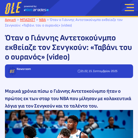
Μετάβαση
στο
περιεχόμενο
Αρχική
>
ΜΠΑΣΚΕΤ
>
NBA
>
Όταν ο Γιάννης Αντετοκούνμπο εκθείαζε τον
Σενγκούν: «Ταβάνι του ο ουρανός» (video)
Όταν ο Γιάννης Αντετοκούνμπο
εκθείαζε τον Σενγκούν: «Ταβάνι του
ο ουρανός» (video)
Newsroom
21:22, 15. Σεπτεμβρίου 2025
Μερικά χρόνια πίσω ο Γιάννης Αντετοκούνμπο ήταν ο
πρώτος εκ των σταρ του ΝΒΑ που μίλησαν με κολακευτικά
λόγια για τον Σενγκούν και το ταλέντο του.