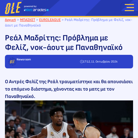
Μετάβαση
στο
περιεχόμενο
Αρχική
>
ΜΠΑΣΚΕΤ
>
EUROLEAGUE
>
Ρεάλ Μαδρίτης: Πρόβλημα με Φελίζ, νοκ-
άουτ με Παναθηναϊκό
Ρεάλ Μαδρίτης: Πρόβλημα με
Φελίζ, νοκ-άουτ με Παναθηναϊκό
Newsroom
17:12, 11. Οκτωβρίου 2024
Ο Αντρές Φελίζ της Ρεάλ τραυματίστηκε και θα απουσιάσει
το επόμενο διάστημα, χάνοντας και το ματς με τον
Παναθηναϊκό.