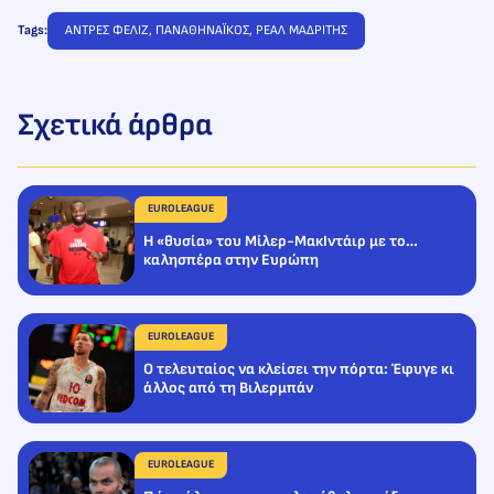
Tags:
ΑΝΤΡΕΣ ΦΕΛΙΖ
, 
ΠΑΝΑΘΗΝΑΪΚΟΣ
, 
ΡΕΑΛ ΜΑΔΡΙΤΗΣ
Σχετικά άρθρα
EUROLEAGUE
Η «θυσία» του Μίλερ-ΜακΙντάιρ με το…
καλησπέρα στην Ευρώπη
EUROLEAGUE
Ο τελευταίος να κλείσει την πόρτα: Έφυγε κι
άλλος από τη Βιλερμπάν
EUROLEAGUE