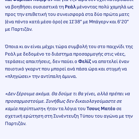
να βοηθήσει ουσιαστικά τη
Ρεάλ
μένοντας πολύ χαμηλά ως
προς την επιθετική του συνεισφορά στα δύο πρώτα ματς
(ένα πόντο κατά μέσο όρο) σε 11’38” με Μπάγερν και 6’20”
με Παρτιζάν.
Όποια κι αν είναι μέχρι τώρα συμβολή του στο παιχνίδι της
Ρεάλ με δεδομένο το διάστημα προσαρμογής στις νέες,
τεράσεις απαιτήσεις, δεν παύει ο
Φελίζ
να αποτελεί έναν
ποιοτικό γκαρντ που μπορεί ανά πάσα ώρα και στιγμή να
«πληγώσει» την αντίπαλη άμυνα.
«Δεν ξέρουμε ακόμα. Θα δούμε τι θα γίνει, αλλά πρέπει να
προσαρμοστούμε. Συνήθως δεν δικαιολογούμαστε σε
καμία περίπτωση»,
ήταν τα λόγια του
Τσους Ματέο
σε
σχετική ερώτηση στη Συνέντευξη Τύπου του αγώνα με την
Παρτιζάν.