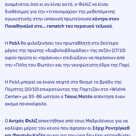
αναμένεται όσο κι αν είναι αυτό, ο Φελίζ να είναι
διαθέσιμος για την «τιτανομαχία» της μεθεπόμενης
αγωνιστικής στην ισπανική πρωτεύουσα
κόντρα στον
Παναθηναϊκό στο… rematch του περσινού τελικού
.
Η
Ρεάλ
θα φιλοξενήσει τον πρωταθλητή στο δεύτερο
μέρος της πρώτης «διαβολοβδομάδας» της σεζόν (17/10)
αφού πρώτα οι «πράσινοι» επιδιώξουν να περάσουν από
την «Πόλη του Φωτός» και την νεοφώτιστη έδρα της Παρί.
Η Ρεάλ μπορεί να έκανε σεφτέ στο θεσμό το βράδυ της
Πέμπτης (10/10) επικρατώντας της Παρτιζάν στο «Wizink
Center» με 93-86 ωστόσο ο
Τσους Ματέο
απέκτησε έναν
ακόμα πονοκέφαλο.
Ο
Αντρές Φελίζ
αποκτήθηκε από τους Μαδριλένους για να
καλύψει μέρος του κενού που άφησαν οι
Σέρχι Ροντρίγκεθ
και Φαμπιάν Κοζέρ
αν και για την ώρα δεν έχει κατορθώσει