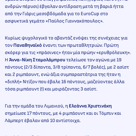
ανδρών πέρυσι) έβγαλαν αντίδραση μετά τη βαριά ήττα
από την Γιάρις μεσοβδόμαδα για το EuroCup στο
ασφυκτικά γεμάτο «Παύλος Γιαννακόπουλος».
Κυρίως ψυχολογικό το αβαντάζ ενόψει της συνέχειας για
τον
Παναθηναϊκό
έναντι των πρωταθλητριών. Πρώτη
σκόρερ για τις «πράσινες» ήταν μία πρώην «ερυθρόλευκη».
Η
Άννα-Νίκη Σταμολάμπρου
τελείωσε τον αγώνα με 19
πόντους (2/3 δίποντα, 3/8 τρίποντα, 6/7 βολές), με 2 ασίστ
και 2 ριμπάουντ, ενώ άξια συμπαραστάτρια της ήταν η
«διπλή» Ντίξον που έβαλε 16 πόντους, μαζεύοντας άλλα
τόσα ριμπάουντ (!) και μοιράζοντας 3 ασίστ.
Για την ομάδα του Λιμανιού, η
Ελεάννα Χριστινάκη
σημείωσε 17 πόντους, με 4 ριμπάουντ και οι Τόμπιν και
Λάμπερτ έβαλαν από 10 αντίστοιχα.