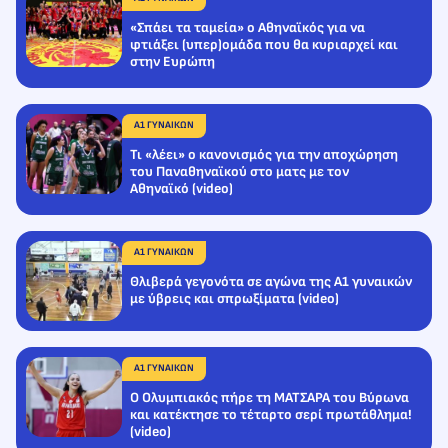
«Σπάει τα ταμεία» ο Αθηναϊκός για να
φτιάξει (υπερ)ομάδα που θα κυριαρχεί και
στην Ευρώπη
Α1 ΓΥΝΑΙΚΩΝ
Τι «λέει» ο κανονισμός για την αποχώρηση
του Παναθηναϊκού στο ματς με τον
Αθηναϊκό (video)
Α1 ΓΥΝΑΙΚΩΝ
Θλιβερά γεγονότα σε αγώνα της Α1 γυναικών
με ύβρεις και σπρωξίματα (video)
Α1 ΓΥΝΑΙΚΩΝ
Ο Ολυμπιακός πήρε τη ΜΑΤΣΑΡΑ του Βύρωνα
και κατέκτησε το τέταρτο σερί πρωτάθλημα!
(video)