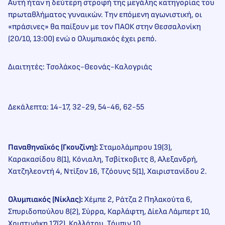
Αυτή ήταν η δεύτερη στροφή της μεγάλης κατηγορίας του
πρωταθλήματος γυναικών. Την επόμενη αγωνιστική, οι
«πράσινες» θα παίξουν με τον ΠΑΟΚ στην Θεσσαλονίκη
(20/10, 13:00) ενώ ο Ολυμπιακός έχει ρεπό.
Διαιτητές: Τσολάκος-Θεονάς-Καλογριάς
Δεκάλεπτα: 14-17, 32-29, 54-46, 62-55
Παναθηναϊκός (Γκουζίνη):
Σταμολάμπρου 19(3),
Καρακασίδου 8(1), Κόνιαλη, Τσβίτκοβιτς 8, Αλεξανδρή,
Χατζηλεοντή 4, Ντίξον 16, Τζόουνς 5(1), Χαιριστανίδου 2.
Ολυμπιακός (Νίκλας):
Χέμπε 2, Ράτζα 2 Πηλακούτα 6,
Σπυριδοπούλου 8(2), Σύρρα, Καρλάφτη, Δίελα Λάμπερτ 10,
Χριστινάκη 17(2), Κολλάτου, Τόμπιν 10.