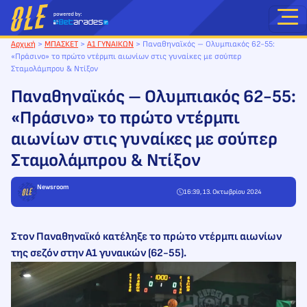
Μετάβαση
στο
περιεχόμενο
Αρχική
>
ΜΠΑΣΚΕΤ
>
Α1 ΓΥΝΑΙΚΩΝ
>
Παναθηναϊκός – Ολυμπιακός 62-55:
«Πράσινο» το πρώτο ντέρμπι αιωνίων στις γυναίκες με σούπερ
Σταμολάμπρου & Ντίξον
Παναθηναϊκός – Ολυμπιακός 62-55:
«Πράσινο» το πρώτο ντέρμπι
αιωνίων στις γυναίκες με σούπερ
Σταμολάμπρου & Ντίξον
Newsroom
16:39, 13. Οκτωβρίου 2024
Στον Παναθηναϊκό κατέληξε το πρώτο ντέρμπι αιωνίων
της σεζόν στην Α1 γυναικών (62-55).