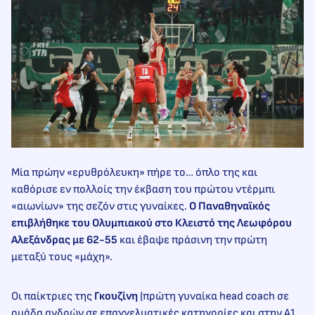
Μία πρώην «ερυθρόλευκη» πήρε το… όπλο της και
καθόρισε εν πολλοίς την έκβαση του πρώτου ντέρμπι
«αιωνίων» της σεζόν στις γυναίκες.
Ο Παναθηναϊκός
επιβλήθηκε του Ολυμπιακού στο Κλειστό της Λεωφόρου
Αλεξάνδρας με 62-55
και έβαψε πράσινη την πρώτη
μεταξύ τους «μάχη».
Οι παίκτριες της
Γκουζίνη
(πρώτη γυναίκα head coach σε
ομάδα ανδρών σε επαγγελματικές κατηγορίες και στην Α1