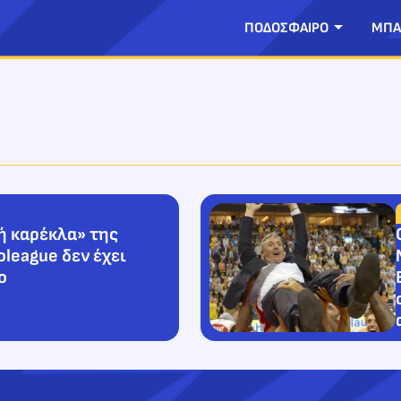
ΠΟΔΟΣΦΑΙΡΟ
ΜΠΑ
ή καρέκλα» της
oleague δεν έχει
ο