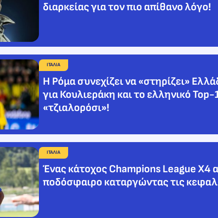
διαρκείας για τον πιο απίθανο λόγο!
ΙΤΑΛΙΑ
Η Ρόμα συνεχίζει να «στηρίζει» Ελλάδ
για Κουλιεράκη και το ελληνικό Top-
«τζιαλορόσι»!
ΙΤΑΛΙΑ
Ένας κάτοχος Champions League X4 α
ποδόσφαιρο καταργώντας τις κεφαλ