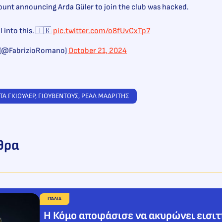
unt announcing Arda Güler to join the club was hacked.
l into this. 🇹🇷
pic.twitter.com/o8fUvCxTp7
 (@FabrizioRomano)
October 21, 2024
ΤΑ ΓΚΙΟΥΛΕΡ
, 
ΓΙΟΥΒΕΝΤΟΥΣ
, 
ΡΕΑΛ ΜΑΔΡΙΤΗΣ
θρα
ΙΤΑΛΙΑ
Η Κόμο αποφάσισε να ακυρώνει εισιτ