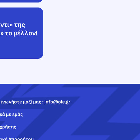
ντι» της
» το μέλλον!
ινωνήστε μαζί μας : info@ole.gr
κά με εμάς
 χρήσης
τική Απορρήτου