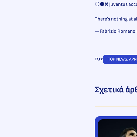
⚪️⚫️❌ Juventus acco
There’s nothing at al
— Fabrizio Romano
TOP NEWS
, 
ΑΡΝ
Tags:
Σχετικά άρ