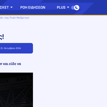
ΣΚΕΤ
ΡΟΗ ΕΙΔΗΣΕΩΝ
PLUS
id» της Ρεάλ Μαδρίτης!
ς!
, 21. Οκτωβρίου 2024
r και είδε να