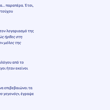
μα… παραπέρα. Έτσι,
ντούχου
στον λογαριασμό της
ώς ήρθες στη
ον μέλος της
λλόγου από το
γοι ήταν εκείνοι
 να επιβεβαιώνει τα
νο γεγονός
», έγραψε