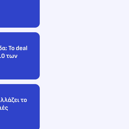
α: Το deal
10 των
λλάζει το
ιές