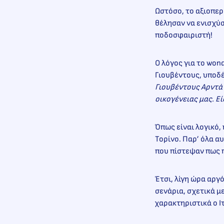
Ωστόσο, το αξιοπερ
θέλησαν να ενισχύ
ποδοσφαιριστή!
Ο λόγος για το won
Γιουβέντους, υποδ
Γιουβέντους Αρντά 
οικογένειας μας. Εί
Όπως είναι λογικό,
Τορίνο. Παρ’ όλα αυ
που πίστεψαν πως π
Έτσι, λίγη ώρα αργ
σενάρια, σχετικά με
χαρακτηριστικά ο 