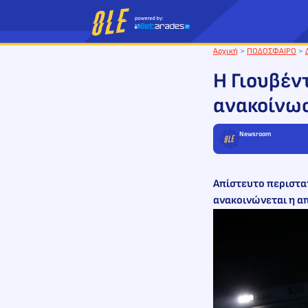
Μετάβαση
στο
περιεχόμενο
Αρχική
>
ΠΟΔΟΣΦΑΙΡΟ
>
Η Γιουβέν
ανακοίνωσ
Newsroom
Απίστευτο περιστατ
ανακοινώνεται η α