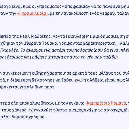
ίεργο είναι πως οι «παραβάτες» αποφάσισαν να το πάνε ένα βή
σουν την
«Γηραιά Κυρία»
, με την ανακοίνωση ενός νεαρού, ταλα
derkid της Ρεάλ Μαδρίτης, Αρντά Γκιουλέρ! Με μία δημοσίευση 
έχθηκαν τον 19χρονο Τούρκο, γράφοντας χαρακτηριστικά: «
Καλ
Γκιουλέρ. Το ανερχόμενο αστέρι του ποδοσφαίρου θα είναι πλέ
σαι έτοιμος να γράψεις ιστορία σε αυτό το νέο σου ταξίδι;
».
 η συγκεκριμένη είδηση χαροποίησε αρκετά τους φίλους του συ
τά, η διάψευση δεν άργησε να έρθει, ενώ η αλήθεια είναι, πως λί
ρόκειται για αληθινό ποστ.
ότερα όλα αποκαλύφθηκαν, με τον έγκριτο
Φαμπρίτσιο Ρομάνο
,
 τους χάκερς. «
Δεν ισχύει τίποτα, αναφορικά με το συγκεκριμέ
Ιταλός δημοσιογράφος.