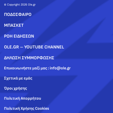
© Copyright 2026 Ole.gr
ΠΟΔΟΣΦΑΙΡΟ
ΜΠΑΣΚΕΤ
ΡΟΗ ΕΙΔΗΣΕΩΝ
OLE.GR – YOUTUBE CHANNEL
ΔΗΛΩΣΗ ΣΥΜΜΟΡΦΩΣΗΣ
Επικοινωνήστε μαζί μας : info@ole.gr
Σχετικά με εμάς
Όροι χρήσης
Πολιτική Απορρήτου
Πολιτική Χρήσης Cookies