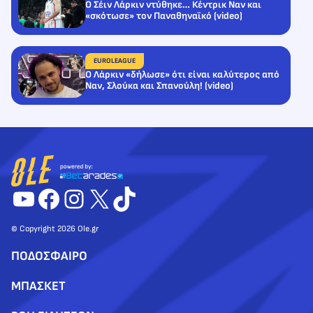
Ο Σέιν Λάρκιν ντύθηκε… Κέντρικ Ναν και
«σκότωσε» τον Παναθηναϊκό (video)
EUROLEAGUE
Ο Λάρκιν «δήλωσε» ότι είναι καλύτερος από
Ναν, Σλούκα και Σπανούλη! (video)
YouTube
Facebook
Instagram
X
TikTok
© Copyright 2026 Ole.gr
ΠΟΔΟΣΦΑΙΡΟ
ΜΠΑΣΚΕΤ