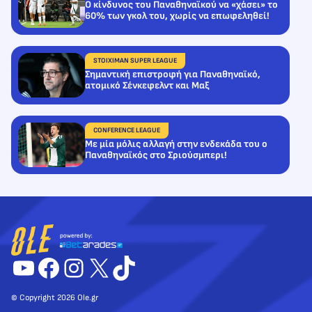
Ο κίνδυνος του Παναθηναϊκού να «χάσει» το
60% των γκολ του, χωρίς να επωφεληθεί!
STOIXIMAN SUPER LEAGUE
Σημαντική επιστροφή για Παναθηναϊκό,
ατομικό Σένκεφελντ και Μαξ
CONFERENCE LEAGUE
Με μία μόλις αλλαγή στην ενδεκάδα του ο
Παναθηναϊκός στο Σριούσμπερι!
YouTube
Facebook
Instagram
X
TikTok
© Copyright 2026 Ole.gr