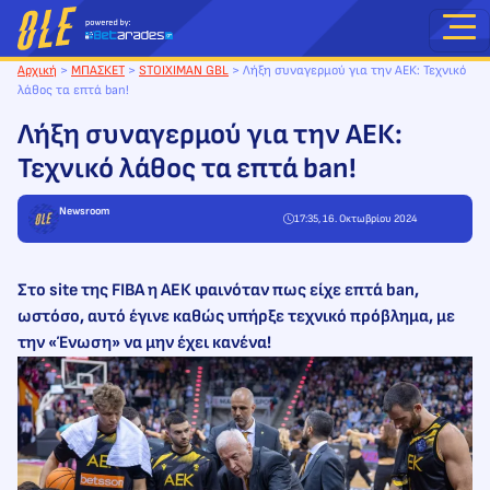
Μετάβαση
στο
περιεχόμενο
Αρχική
>
ΜΠΑΣΚΕΤ
>
STOIXIMAN GBL
>
Λήξη συναγερμού για την ΑΕΚ: Τεχνικό
λάθος τα επτά ban!
Λήξη συναγερμού για την ΑΕΚ:
Τεχνικό λάθος τα επτά ban!
Newsroom
17:35, 16. Οκτωβρίου 2024
Στο site της FIBA η ΑΕΚ φαινόταν πως είχε επτά ban,
ωστόσο, αυτό έγινε καθώς υπήρξε τεχνικό πρόβλημα, με
την «Ένωση» να μην έχει κανένα!