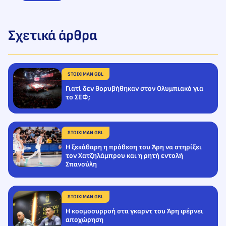
Σχετικά άρθρα
STOIXIMAN GBL
Γιατί δεν θορυβήθηκαν στον Ολυμπιακό για
το ΣΕΦ;
STOIXIMAN GBL
Η ξεκάθαρη η πρόθεση του Άρη να στηρίξει
τον Χατζηλάμπρου και η ρητή εντολή
Σπανούλη
STOIXIMAN GBL
Η κοσμοσυρροή στα γκαρντ του Άρη φέρνει
αποχώρηση