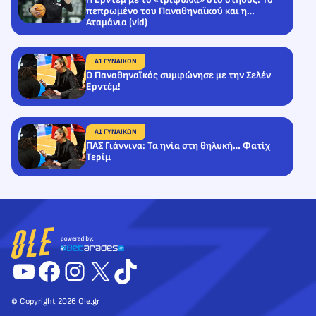
πεπρωμένο του Παναθηναϊκού και η…
Αταμάνια (vid)
Α1 ΓΥΝΑΙΚΩΝ
Ο Παναθηναϊκός συμφώνησε με την Σελέν
Ερντέμ!
Α1 ΓΥΝΑΙΚΩΝ
ΠΑΣ Γιάννινα: Τα ηνία στη θηλυκή… Φατίχ
Τερίμ
YouTube
Facebook
Instagram
X
TikTok
© Copyright 2026 Ole.gr