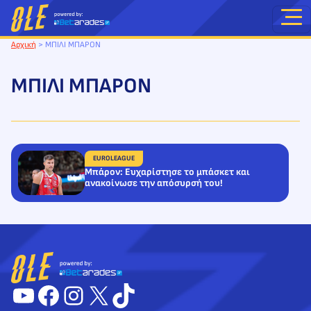
Μετάβαση
στο
περιεχόμενο
Αρχική
>
ΜΠΙΛΙ ΜΠΑΡΟΝ
ΜΠΙΛΙ ΜΠΑΡΟΝ
EUROLEAGUE
Μπάρον: Ευχαρίστησε το μπάσκετ και
ανακοίνωσε την απόσυρσή του!
YouTube
Facebook
Instagram
X
TikTok