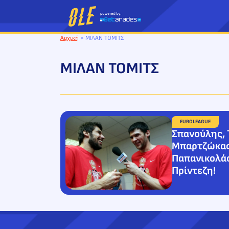
Μετάβαση
στο
περιεχόμενο
Αρχική
>
ΜΙΛΑΝ ΤΟΜΙΤΣ
ΜΙΛΑΝ ΤΟΜΙΤΣ
EUROLEAGUE
Σπανούλης, 
Μπαρτζώκας
Παπανικολάο
Πρίντεζη!