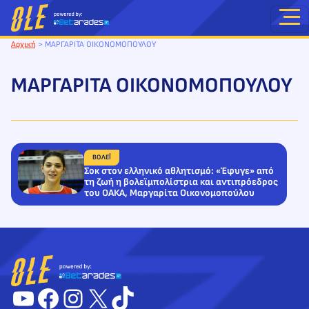
Μετάβαση
στο
περιεχόμενο
Αρχική
>
ΜΑΡΓΑΡΙΤΑ ΟΙΚΟΝΟΜΟΠΟΥΛΟΥ
ΜΑΡΓΑΡΙΤΑ ΟΙΚΟΝΟΜΟΠΟΥΛΟΥ
ΒΟΛΕΪ
Σοκ στον ελληνικό αθλητισμό: «Έφυγε» από
τη ζωή η βολεϊμπολίστρια και αντιπρόεδρος
του ΟΑΚΑ, Μαργαρίτα Οικονομοπούλου
YouTube
Facebook
Instagram
X
TikTok