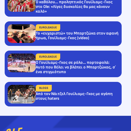
Ο καθόλου… προληπτικός Γουίλιαμς-Γκος
στο Ole: «Λίγες δυσκολίες θα μας κάνουν
καλό»
EUROLEAGUE
Το «ευχαριστώ» του Μπαρτζώκα στον αφανή
ήρωα, Γουίλιαμς-Γκος (video)
EUROLEAGUE
Ο Γουίλιαμς-Γκος σε ρόλο… πορτοφολά:
Αυτό που θέλει να βλέπει ο Μπαρτζώκας, σ΄
ένα στιγμιότυπο
BLOGS
Από τον Νάιτζελ Γουίλιαμς-Γκος με αγάπη
στους haters