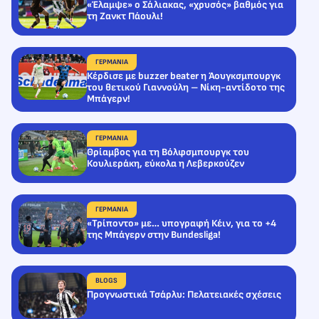
«Έλαμψε» ο Σάλιακας, «χρυσός» βαθμός για
τη Ζανκτ Πάουλι!
ΓΕΡΜΑΝΙΑ
Κέρδισε με buzzer beater η Άουγκσμπουργκ
του θετικού Γιαννούλη – Νίκη-αντίδοτο της
Μπάγερν!
ΓΕΡΜΑΝΙΑ
Θρίαμβος για τη Βόλφσμπουργκ του
Κουλιεράκη, εύκολα η Λεβερκούζεν
ΓΕΡΜΑΝΙΑ
«Τρίποντο» με… υπογραφή Κέιν, για το +4
της Μπάγερν στην Bundesliga!
BLOGS
Προγνωστικά Τσάρλυ: Πελατειακές σχέσεις