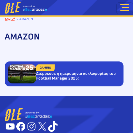
Μετάβαση
στο
περιεχόμενο
Αρχική
>
AMAZON
AMAZON
GAMING
Διέρρευσε η ημερομηνία κυκλοφορίας του
Football Manager 2025;
YouTube
Facebook
Instagram
X
TikTok