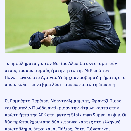
Τα προβλήματα για τον Ματίας Αλμέιδα δεν σταματούν
στους τραυματισμούς ή στην ήττα της ΑΕΚ από τον
Παναιτωλικό στο Αγρίνιο. Υπάρχουν σοβαρά ζητήματα, στα
οποία καλείται να βρει λύση, αμέσως μετά τη διακοπή.
Οι Ρομπέρτο Περέιρα, Νόρντιν Άμραμπατ, Φραντζί Πιερό
και Ορμπελίν Πινέδα αντίκρισαν την κίτρινη κάρτα στην
πρώτη ήττα της ΑΕΚ στη φετινή Stoiximan Super League. Οι
δύο πρώτοι έχουν από δύο κίτρινες κάρτες στο ελληνικό
πρωτάθλημα, όπως και οι Πήλιος, Ρότα, Γιόνσον και