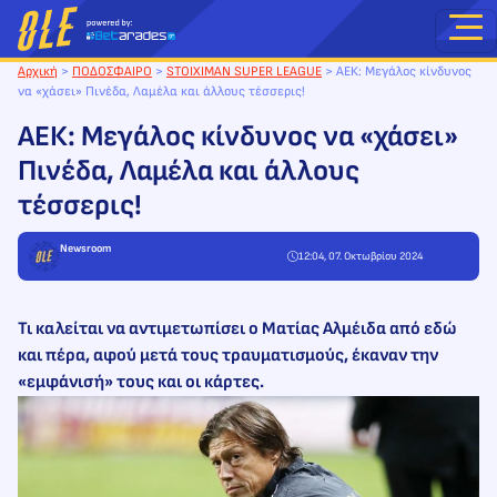
Μετάβαση
στο
περιεχόμενο
Αρχική
>
ΠΟΔΟΣΦΑΙΡΟ
>
STOIXIMAN SUPER LEAGUE
>
ΑΕΚ: Μεγάλος κίνδυνος
να «χάσει» Πινέδα, Λαμέλα και άλλους τέσσερις!
ΑΕΚ: Μεγάλος κίνδυνος να «χάσει»
Πινέδα, Λαμέλα και άλλους
τέσσερις!
Newsroom
12:04, 07. Οκτωβρίου 2024
Τι καλείται να αντιμετωπίσει ο Ματίας Αλμέιδα από εδώ
και πέρα, αφού μετά τους τραυματισμούς, έκαναν την
«εμφάνισή» τους και οι κάρτες.