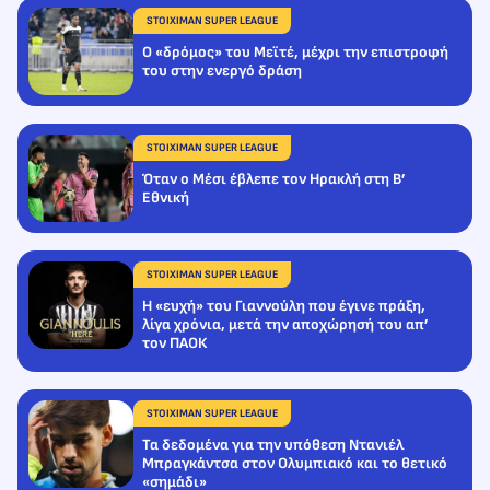
STOIXIMAN SUPER LEAGUE
O «δρόμος» του Μεϊτέ, μέχρι την επιστροφή
του στην ενεργό δράση
STOIXIMAN SUPER LEAGUE
Όταν ο Μέσι έβλεπε τον Ηρακλή στη Β’
Εθνική
STOIXIMAN SUPER LEAGUE
Η «ευχή» του Γιαννούλη που έγινε πράξη,
λίγα χρόνια, μετά την αποχώρησή του απ’
τον ΠΑΟΚ
STOIXIMAN SUPER LEAGUE
Τα δεδομένα για την υπόθεση Ντανιέλ
Μπραγκάντσα στον Ολυμπιακό και το θετικό
«σημάδι»