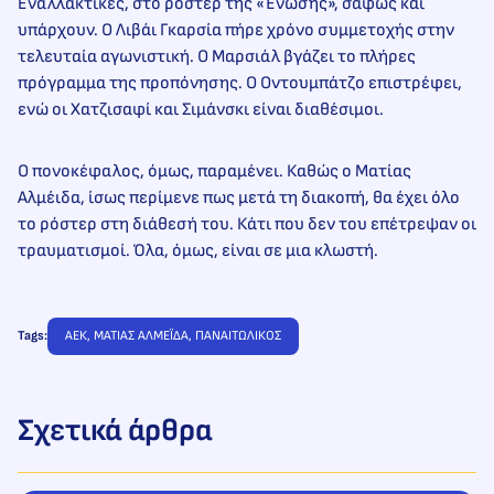
Εναλλακτικές, στο ρόστερ της «Ένωσης», σαφώς και
υπάρχουν. Ο Λιβάι Γκαρσία πήρε χρόνο συμμετοχής στην
τελευταία αγωνιστική. Ο Μαρσιάλ βγάζει το πλήρες
πρόγραμμα της προπόνησης. Ο Οντουμπάτζο επιστρέφει,
ενώ οι Χατζισαφί και Σιμάνσκι είναι διαθέσιμοι.
Ο πονοκέφαλος, όμως, παραμένει. Καθώς ο Ματίας
Αλμέιδα, ίσως περίμενε πως μετά τη διακοπή, θα έχει όλο
το ρόστερ στη διάθεσή του. Κάτι που δεν του επέτρεψαν οι
τραυματισμοί. Όλα, όμως, είναι σε μια κλωστή.
Tags:
ΑΕΚ
, 
ΜΑΤΙΑΣ ΑΛΜΕΪΔΑ
, 
ΠΑΝΑΙΤΩΛΙΚΟΣ
Σχετικά άρθρα