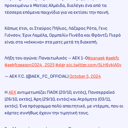
προκειμένω ο Ματίας Αλμέιδα, διαλέγει ένα από τα
τέσσερα επόμενα παιχνίδια για να εκτίσει την ποινή.
Κάπως έτσι, οι Σταύρος Πήλιος, Λάζαρος Ρότα, Γενς
Γιόνσον, Έρικ Λαμέλα, Ορμπελίν Πινέδα και Φράντζι Πιερό
είναι στα «κόκκινα» στα ματς μετά τη διακοπή.
Λήξη του αγώνα: Παναιτωλικός – ΑΕΚ 1-0
#panaek
#aekfc
#aekfcseason2024_2025
#slgr
pic.twitter.com/5LH6vkjA5y
— AEK F.C. (@AEK_FC_OFFICIAL)
October 5, 2024
Η
ΑΕΚ
αντιμετωπίζει ΠΑΟΚ (20/10, εντός), Πανσερραϊκό
(26/10, εκτός), Άρη (29/10, εντός) και Ατρόμητο (03/11,
εκτός). Ένα πρόγραμμα πολύ απαιτητικό, με ντέρμπι, που οι
κάρτες συνήθως έχουν την τιμητική τους.