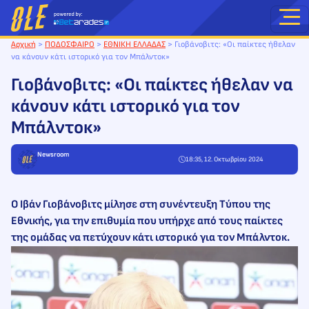
Μετάβαση
στο
περιεχόμενο
Αρχική
>
ΠΟΔΟΣΦΑΙΡΟ
>
ΕΘΝΙΚΗ ΕΛΛΑΔΑΣ
>
Γιοβάνοβιτς: «Οι παίκτες ήθελαν
να κάνουν κάτι ιστορικό για τον Μπάλντοκ»
Γιοβάνοβιτς: «Οι παίκτες ήθελαν να
κάνουν κάτι ιστορικό για τον
Μπάλντοκ»
Newsroom
18:35, 12. Οκτωβρίου 2024
Ο Ιβάν Γιοβάνοβιτς μίλησε στη συνέντευξη Τύπου της
Εθνικής, για την επιθυμία που υπήρχε από τους παίκτες
της ομάδας να πετύχουν κάτι ιστορικό για τον Μπάλντοκ.