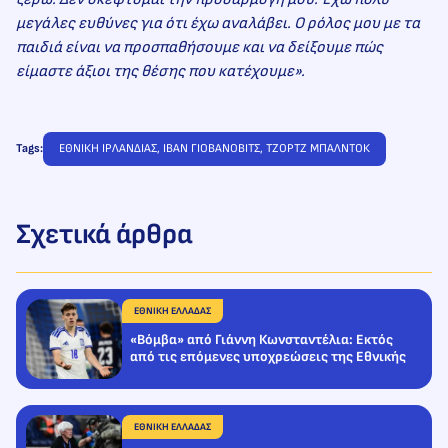
μεγάλες ευθύνες για ότι έχω αναλάβει. Ο ρόλος μου με τα
παιδιά είναι να προσπαθήσουμε και να δείξουμε πώς
είμαστε άξιοι της θέσης που κατέχουμε».
Tags:
ΕΘΝΙΚΗ ΙΡΛΑΝΔΙΑΣ
, 
ΙΒΑΝ ΓΙΟΒΑΝΟΒΙΤΣ
, 
ΤΖΟΡΤΖ ΜΠΑΛΝΤΟΚ
Σχετικά άρθρα
ΕΘΝΙΚΗ ΕΛΛΑΔΑΣ
«Βόμβα» από Γιάννη Κωνσταντέλια: Εκτός
από τις επόμενες υποχρεώσεις της Εθνικής
ΕΘΝΙΚΗ ΕΛΛΑΔΑΣ