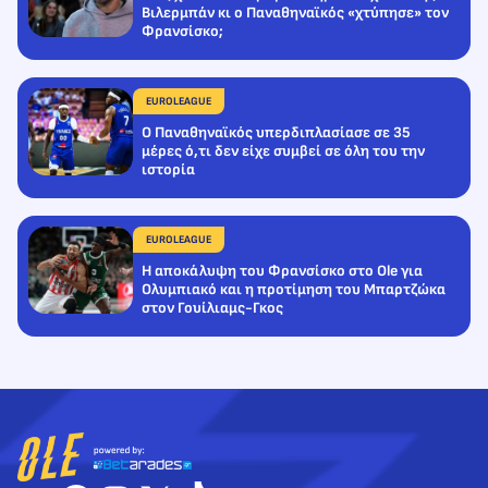
Βιλερμπάν κι ο Παναθηναϊκός «χτύπησε» τον
Φρανσίσκο;
EUROLEAGUE
Ο Παναθηναϊκός υπερδιπλασίασε σε 35
μέρες ό,τι δεν είχε συμβεί σε όλη του την
ιστορία
EUROLEAGUE
Η αποκάλυψη του Φρανσίσκο στο Ole για
Ολυμπιακό και η προτίμηση του Μπαρτζώκα
στον Γουίλιαμς-Γκος