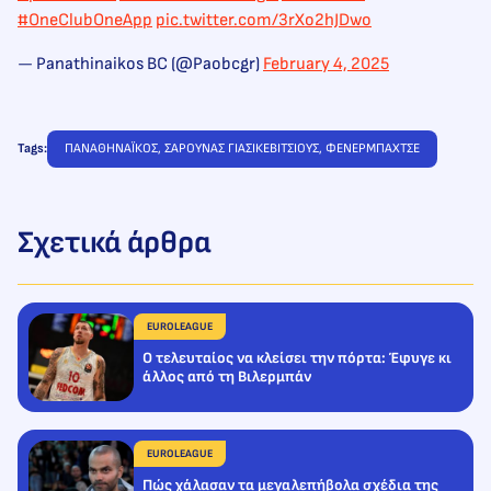
#OneClubOneApp
pic.twitter.com/3rXo2hJDwo
— Panathinaikos BC (@Paobcgr)
February 4, 2025
Tags:
ΠΑΝΑΘΗΝΑΪΚΟΣ
, 
ΣΑΡΟΥΝΑΣ ΓΙΑΣΙΚΕΒΙΤΣΙΟΥΣ
, 
ΦΕΝΕΡΜΠΑΧΤΣΕ
Σχετικά άρθρα
EUROLEAGUE
Ο τελευταίος να κλείσει την πόρτα: Έφυγε κι
άλλος από τη Βιλερμπάν
EUROLEAGUE
Πώς χάλασαν τα μεγαλεπήβολα σχέδια της