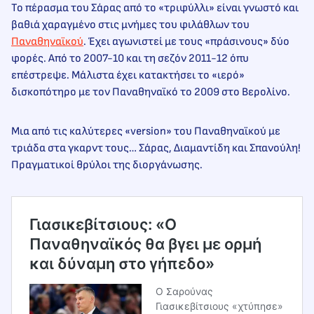
Το πέρασμα του Σάρας από το «τριφύλλι» είναι γνωστό και
βαθιά χαραγμένο στις μνήμες του φιλάθλων του
Παναθηναϊκού
. Έχει αγωνιστεί με τους «πράσινους» δύο
φορές. Από το 2007-10 και τη σεζόν 2011-12 όπυ
επέστρεψε. Μάλιστα έχει κατακτήσει το «ιερό»
δισκοπότηρο με τον Παναθηναϊκό το 2009 στο Βερολίνο.
Μια από τις καλύτερες «version» του Παναθηναϊκού με
τριάδα στα γκαρντ τους… Σάρας, Διαμαντίδη και Σπανούλη!
Πραγματικοί θρύλοι της διοργάνωσης.
Γιασικεβίτσιους: «Ο
Παναθηναϊκός θα βγει με ορμή
και δύναμη στο γήπεδο»
Ο Σαρούνας
Γιασικεβίτσιους «χτύπησε»