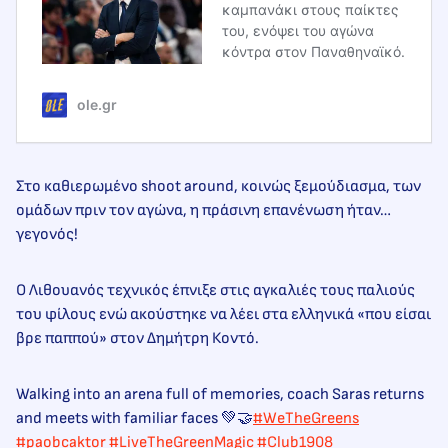
καμπανάκι στους παίκτες
του, ενόψει του αγώνα
κόντρα στον Παναθηναϊκό.
ole.gr
Στο καθιερωμένο shoot around, κοινώς ξεμούδιασμα, των
ομάδων πριν τον αγώνα, η πράσινη επανένωση ήταν…
γεγονός!
Ο Λιθουανός τεχνικός έπνιξε στις αγκαλιές τους παλιούς
του φίλους ενώ ακούστηκε να λέει στα ελληνικά «που είσαι
βρε παππού» στον Δημήτρη Κοντό.
Walking into an arena full of memories, coach Saras returns
and meets with familiar faces 💚🤝
#WeTheGreens
#paobcaktor
#LiveTheGreenMagic
#Club1908