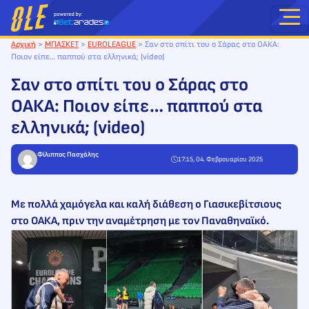
Μετάβαση
στο
περιεχόμενο
Αρχική
>
ΜΠΑΣΚΕΤ
>
EUROLEAGUE
>
Σαν στο σπίτι του ο Σάρας στο ΟΑΚΑ:
Ποιον είπε… παππού στα ελληνικά; (video)
Σαν στο σπίτι του ο Σάρας στο
ΟΑΚΑ: Ποιον είπε… παππού στα
ελληνικά; (video)
Φίλιππος Πασχάλης
17:15, 04. Φεβρουαρίου 2025
Με πολλά χαμόγελα και καλή διάθεση ο Γιασικεβίτσιους
στο ΟΑΚΑ, πριν την αναμέτρηση με τον Παναθηναϊκό.