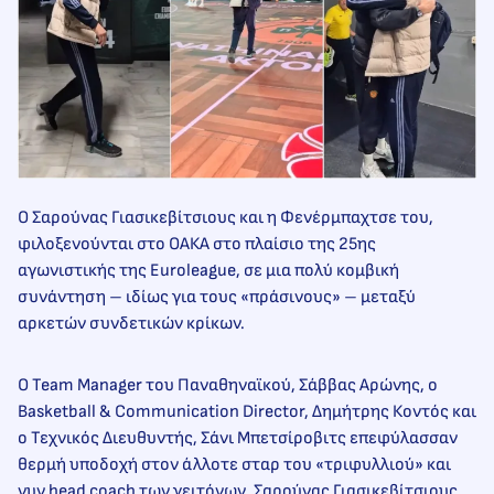
Ο Σαρούνας Γιασικεβίτσιους και η Φενέρμπαχτσε του,
φιλοξενούνται στο ΟΑΚΑ στο πλαίσιο της 25ης
αγωνιστικής της Euroleague, σε μια πολύ κομβική
συνάντηση – ιδίως για τους «πράσινους» – μεταξύ
αρκετών συνδετικών κρίκων.
Ο Team Manager του Παναθηναϊκού, Σάββας Αρώνης, ο
Basketball & Communication Director, Δημήτρης Κοντός και
ο Τεχνικός Διευθυντής, Σάνι Μπετσίροβιτς επεφύλασσαν
θερμή υποδοχή στον άλλοτε σταρ του «τριφυλλιού» και
νυν head coach των γειτόνων, Σαρούνας Γιασικεβίτσιους.