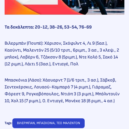
Τα δεκάλεπτα: 20-12, 38-26, 53-54, 76-69
Βιλερμπάν (Πουπέ): Χάρισον, Σκόφιλντ 4, Λι 9 (5ασ.),
Καούντι, Μαλεντόν 25 (5/10 τριπ., 6ριμπ., 3 ασ., 3 κλεψ., 2
μπλοκ), Λοβέρν 6, Τζάκσον 8 (5ριμπ.), Ντε Κολό 5, Σακό 14
(12 ριμπ.), Λάιτι 5 (3ασ.), Εντιαγέ, Πολ
Μπασκόνια (Λάσο): Χάουαρντ 7 (1/6 τριπ., 3 ασ.), Σάβκοβ,
Σεντεκέρσκις, Λουαού-Καμπαρό 7 (4 ριμπ.), Γιάραμαζ,
Φόρεστ 9, Ρογκαβόπουλος, Ντιόπ 3 (3 ριμπ.), Μπόλντουϊν
10, Χολ 15 (7 ριμπ.), Ο. Εντιαγέ, Μονέκε 18 (8 ριμπ., 4 ασ.)
Tags:
ΒΙΛΕΡΜΠΑΝ
, 
ΜΠΑΣΚΟΝΙΑ
, 
ΤΕΟ ΜΑΛΕΝΤΟΝ