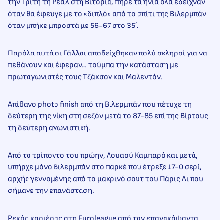
την Τρίτη τη Ρεάλ στη Βιτόρια, πήρε τα ηνία όλα έδειχναν
όταν θα έφευγε με το «διπλό» από το σπίτι της Βιλερμπάν
όταν μπήκε μπροστά με 56-67 στο 35′.
Παρόλα αυτά οι Γάλλοι αποδείχθηκαν πολύ σκληροί για να
πεθάνουν και έφεραν… τούμπα την κατάσταση με
πρωταγωνιστές τους Τζάκσον και Μαλεντόν.
Απίθανο photo finish από τη Βιλερμπάν που πέτυχε τη
δεύτερη της νίκη στη σεζόν μετά το 87-85 επί της Βίρτους
τη δεύτερη αγωνιστική.
Από το τρίποντο του πρώην, Λουαού Καμπαρό και μετά,
υπήρχε μόνο Βιλερμπάν στο παρκέ που έτρεξε 17-0 σερί,
αρχής γεννομένης από το μακρινό σουτ του Πάρις Λι που
σήμανε την επανάσταση.
Ρεκόρ καριέρας στη Euroleague από τον επανακάψαντα