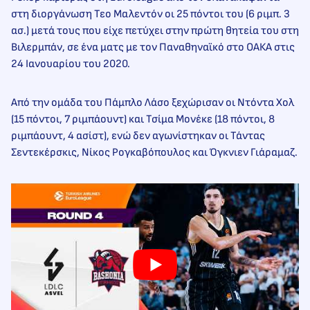
στη διοργάνωση Τεο Μαλεντόν οι 25 πόντοι του (6 ριμπ. 3
ασ.) μετά τους που είχε πετύχει στην πρώτη θητεία του στη
Βιλερμπάν, σε ένα ματς με τον Παναθηναϊκό στο ΟΑΚΑ στις
24 Ιανουαρίου του 2020.
Από την ομάδα του Πάμπλο Λάσο ξεχώρισαν οι Ντόντα Χολ
(15 πόντοι, 7 ριμπάουντ) και Τσίμα Μονέκε (18 πόντοι, 8
ριμπάουντ, 4 ασίστ), ενώ δεν αγωνίστηκαν οι Τάντας
Σεντεκέρσκις, Νίκος Ρογκαβόπουλος και Όγκνιεν Γιάραμαζ.