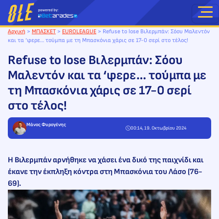
Μετάβαση
στο
περιεχόμενο
Αρχική
>
ΜΠΑΣΚΕΤ
>
EUROLEAGUE
>
Refuse to lose Βιλερμπάν: Σόου Μαλεντόν
και τα ‘φερε… τούμπα με τη Μπασκόνια χάρις σε 17-0 σερί στο τέλος!
Refuse to lose Βιλερμπάν: Σόου
Μαλεντόν και τα ‘φερε… τούμπα με
τη Μπασκόνια χάρις σε 17-0 σερί
στο τέλος!
Μάνος Φυρογένης
00:14, 19. Οκτωβρίου 2024
Η Βιλερμπάν αρνήθηκε να χάσει ένα δικό της παιχνίδι και
έκανε την έκπληξη κόντρα στη Μπασκόνια του Λάσο (76-
69).