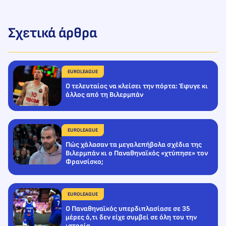
Σχετικά άρθρα
EUROLEAGUE
Ο τελευταίος να κλείσει την πόρτα: Έφυγε κι
άλλος από τη Βιλερμπάν
EUROLEAGUE
Πώς χάλασαν τα μεγαλεπήβολα σχέδια της
Βιλερμπάν κι ο Παναθηναϊκός «χτύπησε» τον
Φρανσίσκο;
EUROLEAGUE
Ο Παναθηναϊκός υπερδιπλασίασε σε 35
μέρες ό,τι δεν είχε συμβεί σε όλη του την
ιστορία